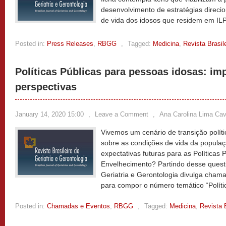
desenvolvimento de estratégias direci
de vida dos idosos que residem em IL
Posted in:
Press Releases
,
RBGG
,
Tagged:
Medicina
,
Revista Brasil
Políticas Públicas para pessoas idosas: im
perspectivas
January 14, 2020 15:00
,
Leave a Comment
,
Ana Carolina Lima Cava
Vivemos um cenário de transição polí
sobre as condições de vida da populaç
expectativas futuras para as Políticas 
Envelhecimento? Partindo desse questi
Geriatria e Gerontologia divulga cham
para compor o número temático “Políti
Posted in:
Chamadas e Eventos
,
RBGG
,
Tagged:
Medicina
,
Revista B