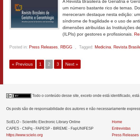
A Revista Brasileira de Geriatria e Ge
um número bastante rico de temas. Dois
mereceram destaque nesta edição: um 
síndrome de fragilidade e o uso de ant
dimensões atribuídas às Instituições 
(ILPIs) por gestores e profissionais.
Re
Posted in:
Press Releases
,
RBGG
,
Tagged:
Medicina
,
Revista Brasil
« Previous
1
2
3
Next »
Todo o conteúdo desse site, exceto onde está identificado, est
Os posts são de responsabilidade dos autores e não necessariamente expre
SciELO - Scientific Electronic Library Online
Home
CAPES - CNPq - FAPESP - BIREME - FapUNIFESP
Entrevistas
https://www.scielo.org
Press Releases