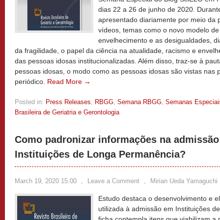
dias 22 a 26 de junho de 2020. Duran
apresentado diariamente por meio da p
vídeos, temas como o novo modelo de 
envelhecimento e as desigualdades, dia
da fragilidade, o papel da ciência na atualidade, racismo e envel
das pessoas idosas institucionalizadas. Além disso, traz-se à pau
pessoas idosas, o modo como as pessoas idosas são vistas nas pol
periódico.
Read More →
Posted in:
Press Releases
,
RBGG
,
Semana RBGG
,
Semanas Especiai
Brasileira de Geriatria e Gerontologia
Como padronizar informações na admissão
Instituições de Longa Permanência?
March 19, 2020 15:00
,
Leave a Comment
,
Mirian Ueda Yamaguchi
Estudo destaca o desenvolvimento e e
utilizada à admissão em Instituições d
ficha contempla itens que viabilizam a