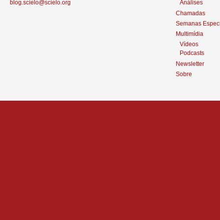
blog.scielo@scielo.org
Análises
Chamadas
Semanas Especi
Multimídia
Vídeos
Podcasts
Newsletter
Sobre