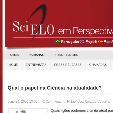
Português
English
Españ
GERAL
HUMANAS
PRESS RELEASES
HOME
ENTREVISTAS
PRESS RELEASES
CHAMADAS
Qual o papel da Ciência na atualidade?
June 24, 2020 10:00
,
2 Comments
,
Rafael Vera Cruz de Carvalho
Quais lições podemos tirar da atual 