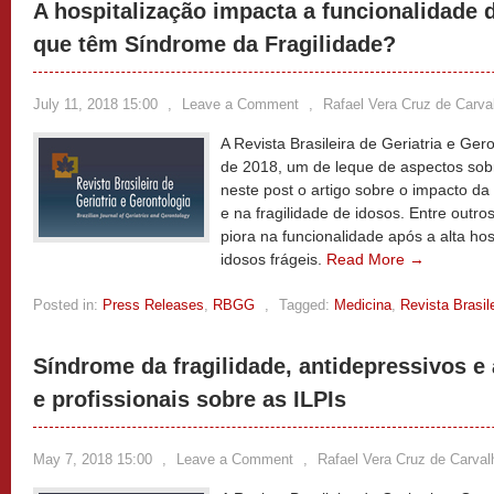
A hospitalização impacta a funcionalidade 
que têm Síndrome da Fragilidade?
July 11, 2018 15:00
,
Leave a Comment
,
Rafael Vera Cruz de Carva
A Revista Brasileira de Geriatria e Ge
de 2018, um de leque de aspectos sob
neste post o artigo sobre o impacto da
e na fragilidade de idosos. Entre outro
piora na funcionalidade após a alta hos
idosos frágeis.
Read More →
Posted in:
Press Releases
,
RBGG
,
Tagged:
Medicina
,
Revista Brasil
Síndrome da fragilidade, antidepressivos e 
e profissionais sobre as ILPIs
May 7, 2018 15:00
,
Leave a Comment
,
Rafael Vera Cruz de Carval