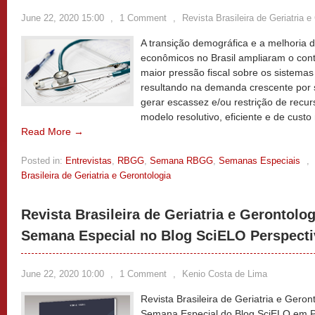
June 22, 2020 15:00
,
1 Comment
,
Revista Brasileira de Geriatria e
A transição demográfica e a melhoria d
econômicos no Brasil ampliaram o cont
maior pressão fiscal sobre os sistemas
resultando na demanda crescente por 
gerar escassez e/ou restrição de recu
modelo resolutivo, eficiente e de cust
Read More →
Posted in:
Entrevistas
,
RBGG
,
Semana RBGG
,
Semanas Especiais
,
Brasileira de Geriatria e Gerontologia
Revista Brasileira de Geriatria e Gerontolog
Semana Especial no Blog SciELO Perspect
June 22, 2020 10:00
,
1 Comment
,
Kenio Costa de Lima
Revista Brasileira de Geriatria e Geron
Semana Especial do Blog SciELO em P