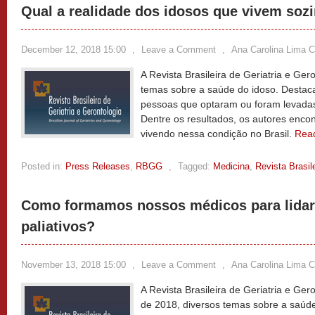
Qual a realidade dos idosos que vivem sozi
December 12, 2018 15:00
,
Leave a Comment
,
Ana Carolina Lima C
A Revista Brasileira de Geriatria e Ger
temas sobre a saúde do idoso. Destaca
pessoas que optaram ou foram levadas
Dentre os resultados, os autores enc
vivendo nessa condição no Brasil.
Rea
Posted in:
Press Releases
,
RBGG
,
Tagged:
Medicina
,
Revista Brasil
Como formamos nossos médicos para lida
paliativos?
November 13, 2018 15:00
,
Leave a Comment
,
Ana Carolina Lima C
A Revista Brasileira de Geriatria e Ge
de 2018, diversos temas sobre a saúde