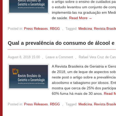
o artigo sobre o ensino de cuidados pal
o estudo levantou um conjunto de com
implementá-las na graduação em Medici
de saúde.
Read More →
Posted in:
Press Releases
,
RBGG
,
Tagged:
Medicina
,
Revista Brasil
Qual a prevalência do consumo de álcool e
August 8, 2018 15:00
,
Leave a Comment
,
Rafael Vera Cruz de Car
A Revista Brasileira de Geriatria e Ge
de 2018, um de leque de aspectos sob
neste post o artigo sobre a prevalênci
alcoolismo e tabagismo por idosos. Ent
mostra que cerca de 25% dos particip
60% fuma há mais de 30 anos.
Read 
Posted in:
Press Releases
,
RBGG
,
Tagged:
Medicina
,
Revista Brasil