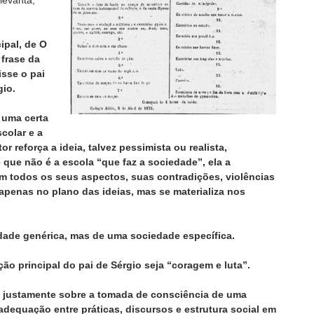
levanta,
ipal, de O
 frase da
isse o pai
gio.
 uma certa
scolar e a
r reforça a ideia, talvez pessimista ou realista,
que não é a escola “que faz a sociedade”, ela a
em todos os seus aspectos, suas contradições, violências
apenas no plano das ideias, mas se materializa nos
dade genérica, mas de uma sociedade específica.
o principal do pai de Sérgio seja “coragem e luta”.
é justamente sobre a tomada de consciência de uma
dequação entre práticas, discursos e estrutura social em