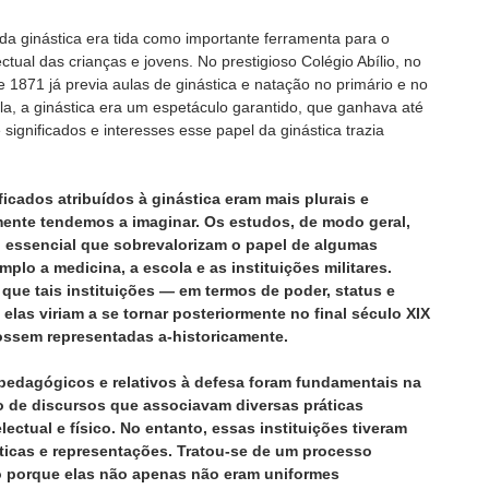
a da ginástica era tida como importante ferramenta para o
ectual das crianças e jovens. No prestigioso Colégio Abílio, no
e 1871 já previa aulas de ginástica e natação no primário e no
la, a ginástica era um espetáculo garantido, que ganhava até
gnificados e interesses esse papel da ginástica trazia
ficados atribuídos à ginástica eram mais plurais e
ente tendemos a imaginar. Os estudos, de modo geral,
 essencial que sobrevalorizam o papel de algumas
mplo a medicina, a escola e as instituições militares.
ue tais instituições — em termos de poder, status e
elas viriam a se tornar posteriormente no final século XIX
ossem representadas a-historicamente.
pedagógicos e relativos à defesa foram fundamentais na
 de discursos que associavam diversas práticas
lectual e físico. No entanto, essas instituições tiveram
ráticas e representações. Tratou-se de um processo
o porque elas não apenas não eram uniformes