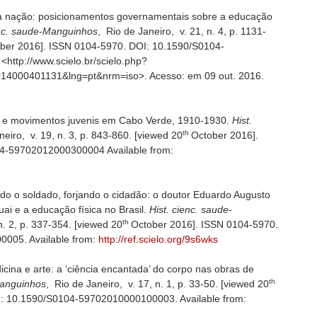
da nação: posicionamentos governamentais sobre a educação
enc. saude-Manguinhos
, Rio de Janeiro, v. 21, n. 4, p. 1131-
ber 2016]. ISSN 0104-5970. DOI: 10.1590/S0104-
ttp://www.scielo.br/scielo.php?
2014000401131&lng=pt&nrm=iso>. Acesso: em 09 out. 2016.
de e movimentos juvenis em Cabo Verde, 1910-1930.
Hist.
th
neiro, v. 19, n. 3, p. 843-860. [viewed 20
October 2016].
4-59702012000300004 Available from:
ndo o soldado, forjando o cidadão: o doutor Eduardo Augusto
ai e a educação física no Brasil.
Hist. cienc. saude-
th
n. 2, p. 337-354. [viewed 20
October 2016]. ISSN 0104-5970.
005. Available from:
http://ref.scielo.org/9s6wks
icina e arte: a ‘ciência encantada’ do corpo nas obras de
th
Manguinhos
, Rio de Janeiro, v. 17, n. 1, p. 33-50. [viewed 20
I: 10.1590/S0104-59702010000100003. Available from: