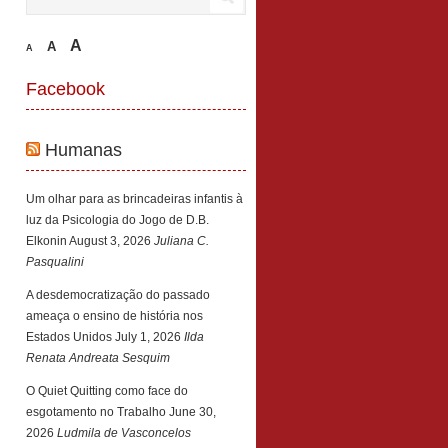
A
A
A
Facebook
Humanas
Um olhar para as brincadeiras infantis à
luz da Psicologia do Jogo de D.B.
Elkonin
August 3, 2026
Juliana C.
Pasqualini
A desdemocratização do passado
ameaça o ensino de história nos
Estados Unidos
July 1, 2026
Ilda
Renata Andreata Sesquim
O Quiet Quitting como face do
esgotamento no Trabalho
June 30,
2026
Ludmila de Vasconcelos