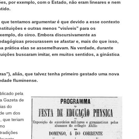
ões, por exemplo, com o Estado, não eram lineares e nem
tido.
o que tentamos argumentar é que devido a esse contexto
nstituições e outras menos “visíveis” para os
exemplo, do circo. Embora discursivamente as
 pedagógicas procurassem se afastar e, mais do que isso,
na prática elas se assemelhavam. Na verdade, durante
tuições buscaram imitar, em muitos sentidos, a ginástica
ras”), aliás, que talvez tenha primeiro gestado uma nova
iedade fluminense.
blicado pela
da Gazeta de
ias do
 de um dos
, que teriam
omo
tradições