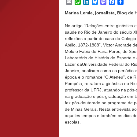
Email
WhatsApp
LinkedIn
Bluesky
Mastodon
Facebook
Share
Marina Lemle, jornalista, Blog de
No artigo “Relações entre ginástica e
saúde no Rio de Janeiro do século X
reflexões a partir do caso do Colégio
Abílio, 1872-1888”, Victor Andrade d
Melo e Fabio de Faria Peres,
do Spor
Laboratório de História do Esporte e
Lazer daUniversidade Federal do Ri
Janeiro, analisam como os periódico
época e o romance “O Ateneu”, de R
Pompéia, retratam a ginástica no Rio
professor da UFRJ, atuando na pós-g
na graduação e pós-graduação em E
faz pós-doutorado no programa de p
de Minas Gerais. Nesta entrevista 
aqueles tempos e também os dias de 
escolas.