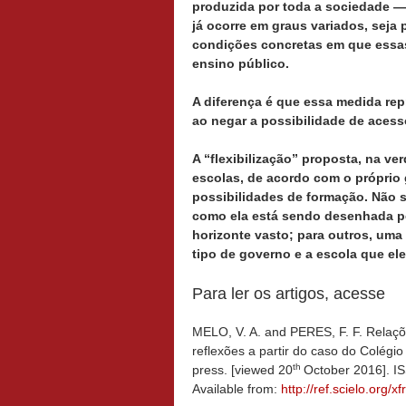
produzida por toda a sociedade — 
já ocorre em graus variados, seja 
condições concretas em que essas
ensino público.
A diferença é que essa medida repr
ao negar a possibilidade de acesso
A “flexibilização” proposta, na v
escolas, de acordo com o próprio 
possibilidades de formação. Não se
como ela está sendo desenhada pe
horizonte vasto; para outros, uma 
tipo de governo e a escola que ele
Para ler os artigos, acesse
MELO, V. A. and PERES, F. F. Relaçõe
reflexões a partir do caso do Colégio
th
press. [viewed 20
October 2016]. 
Available from:
http://ref.scielo.org/xf