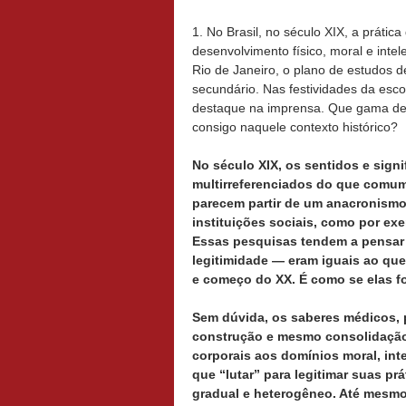
1. No Brasil, no século XIX, a prátic
desenvolvimento físico, moral e intel
Rio de Janeiro, o plano de estudos d
secundário. Nas festividades da esco
destaque na imprensa. Que gama de si
consigo naquele contexto histórico?
No século XIX, os sentidos e signi
multirreferenciados do que comum
parecem partir de um anacronismo
instituições sociais, como por exe
Essas pesquisas tendem a pensar q
legitimidade — eram iguais ao que 
e começo do XX. É como se elas f
Sem dúvida, os saberes médicos, 
construção e mesmo consolidação
corporais aos domínios moral, inte
que “lutar” para legitimar suas p
gradual e heterogêneo. Até mesm