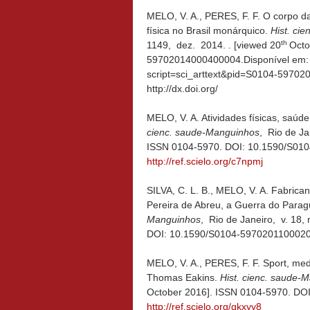
MELO, V. A., PERES, F. F. O corpo 
física no Brasil monárquico.
Hist. ci
th
1149, dez. 2014. . [viewed 20
Octo
59702014000400004.Disponível em: <h
script=sci_arttext&pid=S0104-5970
http://dx.doi.org/
MELO, V. A. Atividades físicas, saú
cienc. saude-Manguinhos
, Rio de Ja
ISSN 0104-5970. DOI: 10.1590/S010
http://ref.scielo.org/c7npmj
SILVA, C. L. B., MELO, V. A. Fabrica
Pereira de Abreu, a Guerra do Paragu
Manguinhos
, Rio de Janeiro, v. 18, 
DOI: 10.1590/S0104-59702011000200
MELO, V. A., PERES, F. F. Sport, med
Thomas Eakins.
Hist. cienc. saude-
October 2016]. ISSN 0104-5970. DO
http://ref.scielo.org/gkxyy8