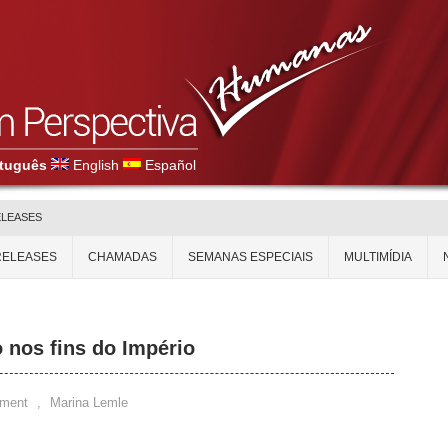
tuguês
English
Español
ELEASES
RELEASES
CHAMADAS
SEMANAS ESPECIAIS
MULTIMÍDIA
 nos fins do Império
ment
,
Marina Lemle