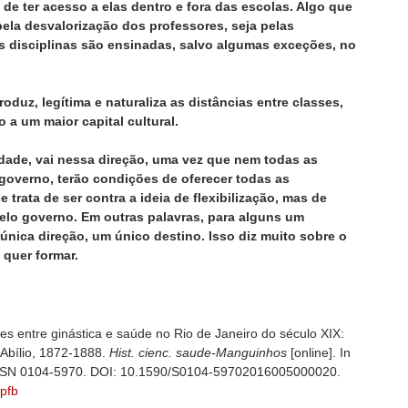
de ter acesso a elas dentro e fora das escolas. Algo que
pela desvalorização dos professores, seja pelas
 disciplinas são ensinadas, salvo algumas exceções, no
oduz, legítima e naturaliza as distâncias entre classes,
 a um maior capital cultural.
erdade, vai nessa direção, uma vez que nem todas as
governo, terão condições de oferecer todas as
 trata de ser contra a ideia de flexibilização, mas de
lo governo. Em outras palavras, para alguns um
única direção, um único destino. Isso diz muito sobre o
 quer formar.
s entre ginástica e saúde no Rio de Janeiro do século XIX:
 Abílio, 1872-1888.
Hist. cienc. saude-Manguinhos
[online]. In
ISSN 0104-5970. DOI: 10.1590/S0104-59702016005000020.
rpfb