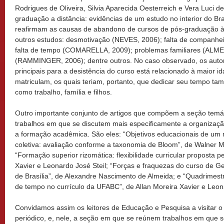
Rodrigues de Oliveira, Silvia Aparecida Oesterreich e Vera Luci d
graduação a distância: evidências de um estudo no interior do Bra
reafirmam as causas de abandono de cursos de pós-graduação à d
outros estudos: desmotivação (NEVES, 2006); falta de companhe
falta de tempo (COMARELLA, 2009); problemas familiares (ALMEI
(RAMMINGER, 2006); dentre outros. No caso observado, os auto
principais para a desistência do curso está relacionado à maior 
matriculam, os quais teriam, portanto, que dedicar seu tempo ta
como trabalho, família e filhos.
Outro importante conjunto de artigos que compõem a seção temát
trabalhos em que se discutem mais especificamente a organizaçã
a formação acadêmica. São eles: “Objetivos educacionais de um 
coletiva: avaliação conforme a taxonomia de Bloom”, de Walner
“Formação superior rizomática: flexibilidade curricular proposta 
Xavier e Leonardo José Steil; “Forças e fraquezas do curso de G
de Brasília”, de Alexandre Nascimento de Almeida; e “Quadrimestre
de tempo no currículo da UFABC”, de Allan Moreira Xavier e Leona
Convidamos assim os leitores de Educação e Pesquisa a visitar 
periódico, e, nele, a seção em que se reúnem trabalhos em que 