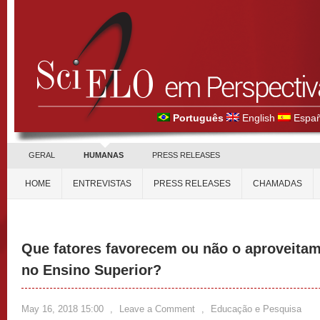
Português
English
Españ
GERAL
HUMANAS
PRESS RELEASES
HOME
ENTREVISTAS
PRESS RELEASES
CHAMADAS
Que fatores favorecem ou não o aproveita
no Ensino Superior?
May 16, 2018 15:00
,
Leave a Comment
,
Educação e Pesquisa