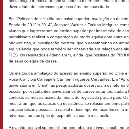
nesta seção temática artigos voltados a diferentes temas, o que e
diversidade de interesses que essa área tem suscitado.
Em “Políticas de inclusão no ensino superior: avaliação do des
Enade de 2012 a 2014”, Jacques Wainer e Tatiana Melguizo com
alunos que ingressaram no ensino superior por intermédio de cota
permitissem realizar a comparação de modo equivalente entre apr
não-cotistas, a investigação mostrou que o desempenho de ambos
equivalência que pode também ser observada em relação aos a
FIES. Os resultados evidenciaram, ainda, que bolsistas do PRO
de seus colegas de classe.
Os efeitos da ampliação do acesso ao ensino superior no Chile é 
Rosa Arancibia Carvajal e Carmen Trigueros Cervantes. Em “Apro
universitaria en Chile”, as pesquisadoras observaram os fatores
escolar por estudantes universitários de cursos noturnos, dada 
contexto se mostra acima da média do registrado para o país. Os
mostraram que as causas da desistência se relacionam principal
características pessoais; a capital e desempenho acadêmico; a im
adversas; ou aos tipos de experiência com a instituição.
A evasão no nível superior é também objeto de investigação no ar