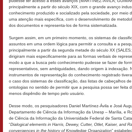
pudesse ter acesso a esses avanços (MARTÍNEZ-ÁVILA; GUIMAR
principalmente a partir do século XIX, com o grande avanço indus
conhecimento produzido e socializado pela sociedade, por meio 
uma atenção mais específica, com o desenvolvimento de metodolo
dos documentos e representa-los de forma sistematizada.
Surgem assim, em um primeiro momento, os sistemas de classifi
assuntos em uma ordem lógica para permitir a consulta e a pesq
principalmente a partir da segunda metade do século XX (SALES;
dirigiram mais especificamente para as formas verbais de repres
modo a que a busca pelo conhecimento pudesse se fazer de forma 
representativos, sem ambiguidades, dando origem à indexação. Ne
instrumentos de representação do conhecimento registrado tive
o caso dos sistemas de classificação, das listas de cabeçalhos d
ontologias no sentido de permitir que a pesquisa possa ser feita d
menos dispêndio de tempo pelo usuário.
Desse modo, os pesquisadores Daniel Martínez-Ávila e José Au
Departamento de Ciência da Informação da Unesp – Marília, e R
de Ciência da Informação da Universidade Federal de Santa Catari
“
Dialogical elements in Harris, Dewey, Cutter, Otlet, Kaiser, and 
convergences in the history of Knowledge Organization
” estabele