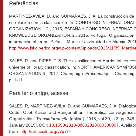
Referências
MARTÍNEZ-ÁVILA, D. and GUIMARÃES, J. A. La construcción de la
su relación con la clasificación. In: CONGRESO INTERNATI
ORGANIZATION, 12., 2015, ESPAÑA Y CONGRESO INTERNATI
KNOWLEDGE ORGANIZATION, 2., 2015, Portugal. Organización de
información abiertos.
Actas
… Murcia: Universidad de Murcia, 2015
http://www.iskoiberico.org/wp-content/uploads/2015/11/39_Martine
SALES, R. and PIRES, T. B. The classification of Harris: Influence
universe of library classification. In: NORTH AMERICAN SY
ORGANIZATION 6., 2017, Champaign.
Proceedings
… Champaign: U
p. 1-11.
Para ler o artigo, acesse
SALES, R, MARTINEZ-AVILA, D. and GUIMARAES, J. A.
Dialogica
Cutter, Otlet, Kaiser, and Ranganathan: Theoretical convergences
Organization.
Transinformação
[online]. 2018, vol.30, n.3, pp.34
January 2019]. DOI:
10.1590/2318-08892018000300007
. Availab
from:
http://ref.scielo.org/y7q7t7