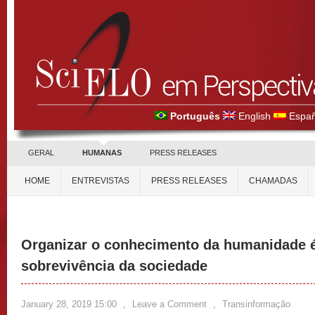
Português
English
Españ
GERAL
HUMANAS
PRESS RELEASES
HOME
ENTREVISTAS
PRESS RELEASES
CHAMADAS
Organizar o conhecimento da humanidade é
sobrevivência da sociedade
January 28, 2019 15:00
,
Leave a Comment
,
Transinformação