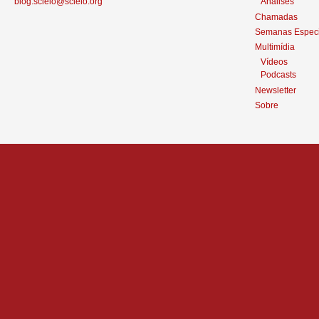
blog.scielo@scielo.org
Análises
Chamadas
Semanas Especi
Multimídia
Vídeos
Podcasts
Newsletter
Sobre