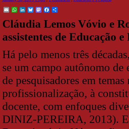
Email
WhatsApp
LinkedIn
Bluesky
Mastodon
Facebook
Share
Cláudia Lemos Vóvio e Ro
assistentes de Educação e 
Há pelo menos três décadas,
se um campo autônomo de es
de pesquisadores em temas r
profissionalização, à constit
docente, com enfoques div
DINIZ-PEREIRA, 2013). Em 