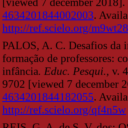
[viewed 7 december 2018]
4634201844002003
. Avail
http://ref.scielo.org/m9wt2
PALOS, A. C. Desafios da i
formação de professores: co
infância
. Educ. Pesqui.,
v. 
9702 [viewed 7 december 
4634201844182055
. Avail
http://ref.scielo.org/qf4n5w
REIS, G. A. de S. V. dos; 