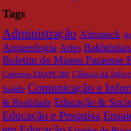
Tags
Administração
Almanack
Am
Arqueologia
Bakhtinian
Artes
Boletim do Museu Paraense 
Ciência da Info
Cadernos EBAPE.BR
Comunicação e Info
Saúde
Educação & Soci
& Realidade
Educação e Pesquisa
Ensai
em Educação
Estudos de Psic