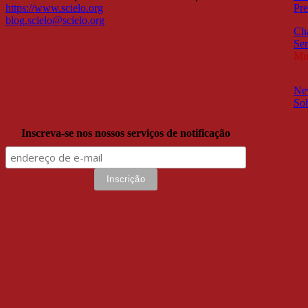
https://www.scielo.org
Pre
blog.scielo@scielo.org
Ch
Sem
Mul
New
So
Inscreva-se nos nossos serviços de notificação