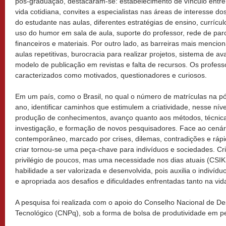
pós-graduação, destacaram-se: estabelecimento de vínculo entr
vida cotidiana, convites a especialistas nas áreas de interesse do
do estudante nas aulas, diferentes estratégias de ensino, currículo 
uso do humor em sala de aula, suporte do professor, rede de par
financeiros e materiais. Por outro lado, as barreiras mais mencio
aulas repetitivas, burocracia para realizar projetos, sistema de a
modelo de publicação em revistas e falta de recursos. Os profess
caracterizados como motivados, questionadores e curiosos.
Em um país, como o Brasil, no qual o número de matrículas na 
ano, identificar caminhos que estimulem a criatividade, nesse nív
produção de conhecimentos, avanço quanto aos métodos, técnica
investigação, e formação de novos pesquisadores. Face ao cenári
contemporâneo, marcado por crises, dilemas, contradições e ráp
criar tornou-se uma peça-chave para indivíduos e sociedades. Cr
privilégio de poucos, mas uma necessidade nos dias atuais (C
habilidade a ser valorizada e desenvolvida, pois auxilia o indivíd
e apropriada aos desafios e dificuldades enfrentadas tanto na vid
A pesquisa foi realizada com o apoio do Conselho Nacional de De
Tecnológico (CNPq), sob a forma de bolsa de produtividade em p