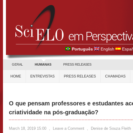
Português
English
Españ
GERAL
HUMANAS
PRESS RELEASES
HOME
ENTREVISTAS
PRESS RELEASES
CHAMADAS
O que pensam professores e estudantes ace
criatividade na pós-graduação?
March 18, 2019 15:00
,
Leave a Comment
,
Denise de Souza Fleith