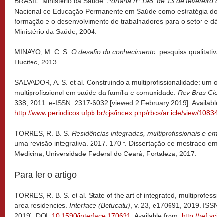
BRASIL. Ministério da Saúde.
Portaria nº 198, de 13 de fevereiro
Nacional de Educação Permanente em Saúde como estratégia do
formação e o desenvolvimento de trabalhadores para o setor e dá 
Ministério da Saúde, 2004.
MINAYO, M. C. S.
O desafio do conhecimento
: pesquisa qualitat
Hucitec, 2013.
SALVADOR, A. S. et al. Construindo a multiprofissionalidade: um o
multiprofissional em saúde da família e comunidade.
Rev Bras Ci
338, 2011. e-ISSN: 2317-6032 [viewed 2 February 2019]. Availabl
http://www.periodicos.ufpb.br/ojs/index.php/rbcs/article/view/1083
TORRES, R. B. S.
Residências integradas, multiprofissionais e e
uma revisão integrativa. 2017. 170 f. Dissertação de mestrado 
Medicina, Universidade Federal do Ceará, Fortaleza, 2017.
Para ler o artigo
TORRES, R. B. S. et al. State of the art of integrated, multiprofes
area residencies.
Interface (Botucatu)
, v. 23, e170691, 2019. IS
2019]. DOI:
10.1590/interface.170691
. Available from:
http://ref.sc