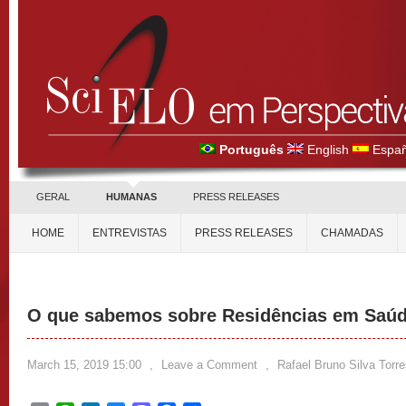
Português
English
Españ
GERAL
HUMANAS
PRESS RELEASES
HOME
ENTREVISTAS
PRESS RELEASES
CHAMADAS
O que sabemos sobre Residências em Saú
March 15, 2019 15:00
,
Leave a Comment
,
Rafael Bruno Silva Torr