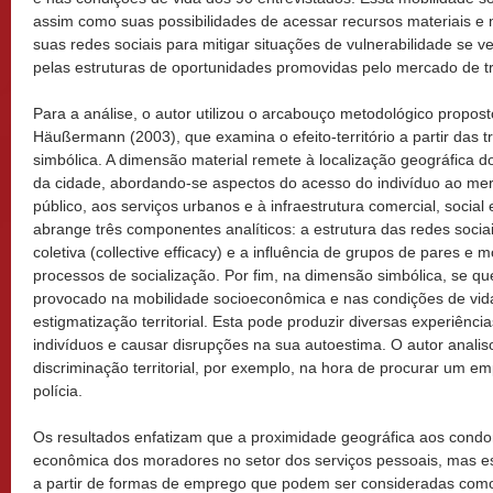
assim como suas possibilidades de acessar recursos materiais e n
suas redes sociais para mitigar situações de vulnerabilidade se 
pelas estruturas de oportunidades promovidas pelo mercado de tra
Para a análise, o autor utilizou o arcabouço metodológico propos
Häußermann (2003), que examina o efeito-território a partir das t
simbólica. A dimensão material remete à localização geográfica d
da cidade, abordando-se aspectos do acesso do indivíduo ao mer
público, aos serviços urbanos e à infraestrutura comercial, social 
abrange três componentes analíticos: a estrutura das redes sociai
coletiva (collective efficacy) e a influência de grupos de pares e 
processos de socialização. Por fim, na dimensão simbólica, se qu
provocado na mobilidade socioeconômica e nas condições de vida
estigmatização territorial. Esta pode produzir diversas experiênc
indivíduos e causar disrupções na sua autoestima. O autor analiso
discriminação territorial, por exemplo, na hora de procurar um 
polícia.
Os resultados enfatizam que a proximidade geográfica aos condom
econômica dos moradores no setor dos serviços pessoais, mas e
a partir de formas de emprego que podem ser consideradas como 