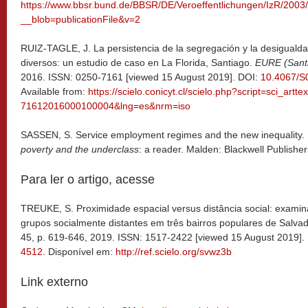
https://www.bbsr.bund.de/BBSR/DE/Veroeffentlichungen/IzR/20
__blob=publicationFile&v=2
RUIZ-TAGLE, J. La persistencia de la segregación y la desigualda
diversos: un estudio de caso en La Florida, Santiago.
EURE (Sant
2016. ISSN: 0250-7161 [viewed 15 August 2019]. DOI:
10.4067/
Available from:
https://scielo.conicyt.cl/scielo.php?script=sci_artt
71612016000100004&lng=es&nrm=iso
SASSEN, S. Service employment regimes and the new inequality. 
poverty and the underclass
: a reader. Malden: Blackwell Publisher
Para ler o artigo, acesse
TREUKE, S. Proximidade espacial versus distância social: examin
grupos socialmente distantes em três bairros populares de Salvado
45, p. 619-646, 2019. ISSN: 1517-2422 [viewed 15 August 2019].
4512
. Disponível em:
http://ref.scielo.org/svwz3b
Link externo