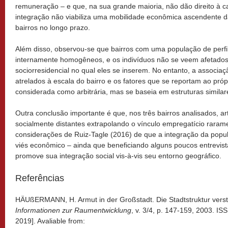
remuneração – e que, na sua grande maioria, não dão direito à ca
integração não viabiliza uma mobilidade econômica ascendente 
bairros no longo prazo.
Além disso, observou-se que bairros com uma população de perfi
internamente homogêneos, e os indivíduos não se veem afetados
sociorresidencial no qual eles se inserem. No entanto, a associaç
atrelados à escala do bairro e os fatores que se reportam ao próp
considerada como arbitrária, mas se baseia em estruturas similar
Outra conclusão importante é que, nos três bairros analisados, ar
socialmente distantes extrapolando o vínculo empregatício rara
considerações de Ruiz-Tagle (2016) de que a integração da popu
viés econômico – ainda que beneficiando alguns poucos entrevis
promove sua integração social vis-à-vis seu entorno geográfico.
Referências
HÄUßERMANN, H. Armut in der Großstadt. Die Stadtstruktur verstä
Informationen zur Raumentwicklung
, v. 3/4, p. 147-159, 2003. I
2019]. Avaliable from: