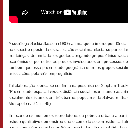
A socióloga Saskia Sassen (1999) afirma que a interdependência 
no espectro oposto da estratificação social manifesta-se particu
fronteiriças: de um lado, os guetos abrigando grupos étnico-raciai
econômico e, por outro, os prédios involucrados em processos de 
também que essa proximidade geográfica entre os grupos socialm
articulações pelo viés empregatício.
Tal elaboração teórica se confirma na pesquisa de Stephan Treu
“Proximidade espacial
versus
distância social: examinando as art
socialmente distantes em três bairros populares de Salvador, Bra
Metrópole (v. 21, n. 45).
Enfocando os momentos reprodutores da pobreza urbana a partir
estudo qualitativo demonstrou que o contexto sociorresidencial a
e nas condições de vida dos 90 entrevistados. Essa mobilidade s