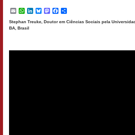
Email
WhatsApp
LinkedIn
Bluesky
Mastodon
Facebook
Share
Stephan Treuke, Doutor em Ciências Sociais pela Universidad
BA, Brasil