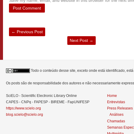
Save my name, email, and website in this browser for the next ti
←
Previous Post
Next Post
→
Todo o conteúdo desse site, exceto onde está identificado, est
Os posts são de responsabilidade dos autores e não necessariamente expre
SciELO - Scientific Electronic Library Online
Home
CAPES - CNPq - FAPESP - BIREME - FapUNIFESP
Entrevistas
https://www.scielo.org
Press Releases
blog.scielo@scielo.org
Análises
Chamadas
Semanas Especi
Multimídia