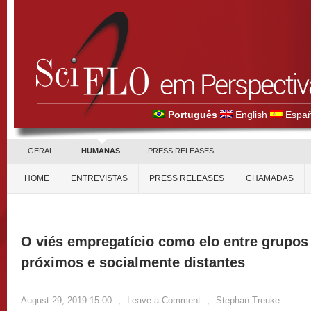
Português
English
Españ
GERAL
HUMANAS
PRESS RELEASES
HOME
ENTREVISTAS
PRESS RELEASES
CHAMADAS
O viés empregatício como elo entre grupos
próximos e socialmente distantes
August 29, 2019 15:00
,
Leave a Comment
,
Stephan Treuke