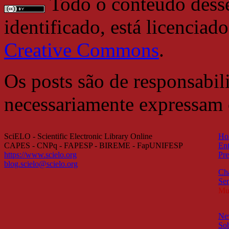
Todo o conteúdo desse 
identificado, está licencia
Creative Commons
.
Os posts são de responsabil
necessariamente expressam
SciELO - Scientific Electronic Library Online
Ho
CAPES - CNPq - FAPESP - BIREME - FapUNIFESP
Ent
https://www.scielo.org
Pre
blog.scielo@scielo.org
Ch
Sem
Mul
New
So