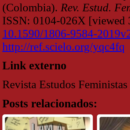
(Colombia).
Rev. Estud. Fe
ISSN: 0104-026X [viewed 
10.1590/1806-9584-2019v
http://ref.scielo.org/yqc4fq
Link externo
Revista Estudos Feminista
Posts relacionados: