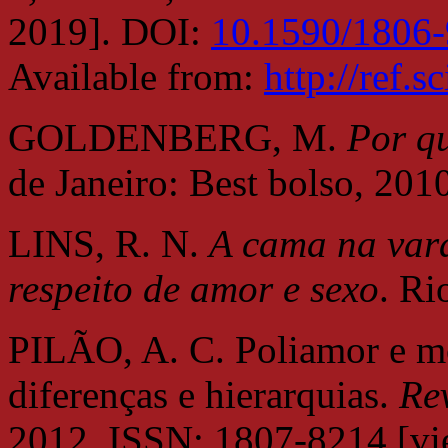
2019]. DOI:
10.1590/1806
Available from:
http://ref.
GOLDENBERG, M.
Por q
de Janeiro: Best bolso, 201
LINS, R. N.
A cama na vara
respeito de amor e sexo
. Ri
PILÃO, A. C. Poliamor e m
diferenças e hierarquias.
Re
2012. ISSN: 1807-8214 [vi