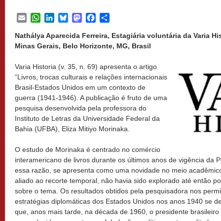
Email
WhatsApp
LinkedIn
Bluesky
Mastodon
Facebook
Share
Nathálya Aparecida Ferreira, Estagiária voluntária da Varia Hi
Minas Gerais, Belo Horizonte, MG, Brasil
Varia Historia (v. 35, n. 69) apresenta o artigo
“Livros, trocas culturais e relações internacionais
Brasil-Estados Unidos em um contexto de
guerra (1941-1946). A publicação é fruto de uma
pesquisa desenvolvida pela professora do
Instituto de Letras da Universidade Federal da
Bahia (UFBA), Eliza Mitiyo Morinaka.
O estudo de Morinaka é centrado no comércio
interamericano de livros durante os últimos anos de vigência da P
essa razão, se apresenta como uma novidade no meio acadêmico,
aliado ao recorte temporal, não havia sido explorado até então po
sobre o tema. Os resultados obtidos pela pesquisadora nos per
estratégias diplomáticas dos Estados Unidos nos anos 1940 se d
que, anos mais tarde, na década de 1960, o presidente brasileiro