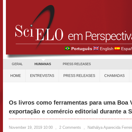
Português
English
Españ
GERAL
HUMANAS
PRESS RELEASES
HOME
ENTREVISTAS
PRESS RELEASES
CHAMADAS
Os livros como ferramentas para uma Boa 
exportação e comércio editorial durante a
November 19, 2019 10:00
,
2 Comments
,
Nathálya Aparecida Ferrei