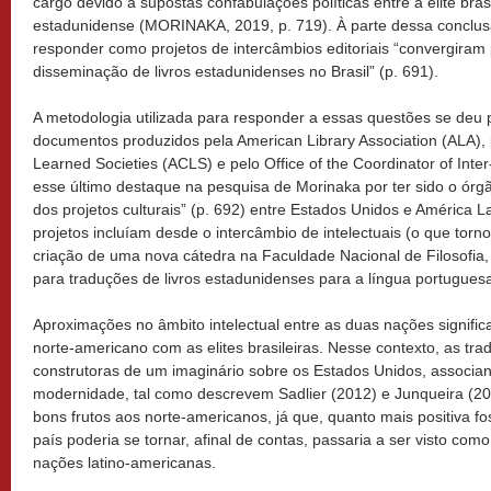
cargo devido a supostas confabulações políticas entre a elite bras
estadunidense (MORINAKA, 2019, p. 719). À parte dessa conclus
responder como projetos de intercâmbios editoriais “convergiram
disseminação de livros estadunidenses no Brasil” (p. 691).
A metodologia utilizada para responder a essas questões se deu 
documentos produzidos pela American Library Association (ALA), 
Learned Societies (ACLS) e pelo Office of the Coordinator of Inte
esse último destaque na pesquisa de Morinaka por ter sido o órg
dos projetos culturais” (p. 692) entre Estados Unidos e América L
projetos incluíam desde o intercâmbio de intelectuais (o que torn
criação de uma nova cátedra na Faculdade Nacional de Filosofia, 
para traduções de livros estadunidenses para a língua portugues
Aproximações no âmbito intelectual entre as duas nações signifi
norte-americano com as elites brasileiras. Nesse contexto, as t
construtoras de um imaginário sobre os Estados Unidos, associan
modernidade, tal como descrevem Sadlier (2012) e Junqueira (20
bons frutos aos norte-americanos, já que, quanto mais positiva f
país poderia se tornar, afinal de contas, passaria a ser visto co
nações latino-americanas.