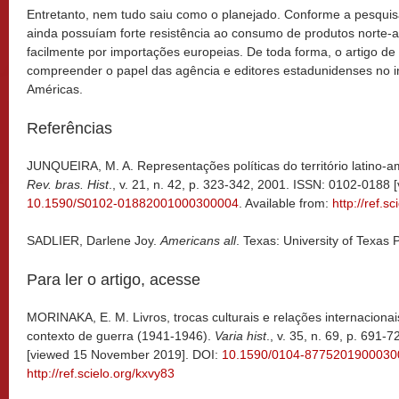
Entretanto, nem tudo saiu como o planejado. Conforme a pesquisa
ainda possuíam forte resistência ao consumo de produtos norte-a
facilmente por importações europeias. De toda forma, o artigo de
compreender o papel das agência e editores estadunidenses no in
Américas.
Referências
JUNQUEIRA, M. A. Representações políticas do território latino-
Rev. bras. Hist
., v. 21, n. 42, p. 323-342, 2001. ISSN: 0102-018
10.1590/S0102-01882001000300004
. Available from:
http://ref.s
SADLIER, Darlene Joy.
Americans all
. Texas: University of Texas 
Para ler o artigo, acesse
MORINAKA, E. M. Livros, trocas culturais e relações internacion
contexto de guerra (1941-1946).
Varia hist
., v. 35, n. 69, p. 691
[viewed 15 November 2019]. DOI:
10.1590/0104-8775201900030
http://ref.scielo.org/kxvy83