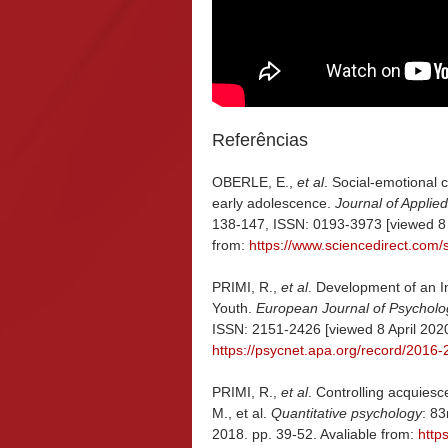
Referências
OBERLE, E.,
et al
. Social-emotional
early adolescence.
Journal of Appli
138-147, ISSN: 0193-3973 [viewed 8 
from:
https://www.sciencedirect.com/
PRIMI, R.,
et al
. Development of an In
Youth.
European Journal of Psycholo
ISSN: 2151-2426 [viewed 8 April 202
https://psycnet.apa.org/record/2016
PRIMI, R.,
et al
. Controlling acquies
M., et al.
Quantitative psychology
: 83
2018. pp. 39-52. Avaliable from:
http