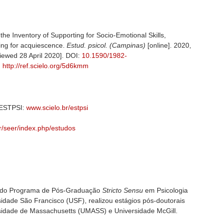
the Inventory of Supporting for Socio-Emotional Skills,
ling for acquiescence.
Estud. psicol. (Campinas)
[online]. 2020,
iewed 28 April 2020]. DOI:
10.1590/1982-
:
http://ref.scielo.org/5d6kmm
 ESTPSI:
www.scielo.br/estpsi
r/seer/index.php/estudos
 do Programa de Pós-Graduação
Stricto Sensu
em Psicologia
idade São Francisco (USF), realizou estágios pós-doutorais
sidade de Massachusetts (UMASS) e Universidade McGill.