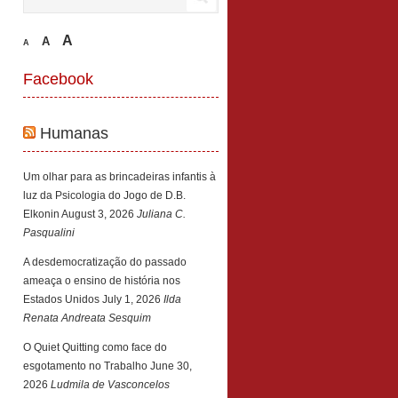
A
A
A
Facebook
Humanas
Um olhar para as brincadeiras infantis à
luz da Psicologia do Jogo de D.B.
Elkonin
August 3, 2026
Juliana C.
Pasqualini
A desdemocratização do passado
ameaça o ensino de história nos
Estados Unidos
July 1, 2026
Ilda
Renata Andreata Sesquim
O Quiet Quitting como face do
esgotamento no Trabalho
June 30,
2026
Ludmila de Vasconcelos