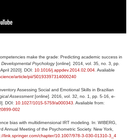
 competencies make the grade: Predicting academic success in
ed Developmental Psychology
[online]. 2014, vol. 35, no. 3, pp.
April 2020]. DOI:
10.1016/j.appdev.2014.02.004
. Avaliable
science/article/pii/S0193397314000240
ventory Assessing Social and Emotional Skills in Brazilian
gical Assessment
[online]. 2016, vol. 32, no. 1, pp. 5-16, e-
0]. DOI:
10.1027/1015-5759/a000343
. Avaliable from:
-20899-002
cence bias with multidimensional IRT modeling. In: WIBERG,
rd Annual Meeting of the Psychometric Society. New York,
s://link.springer.com/chapter/10.1007/978-3-030-01310-3_4