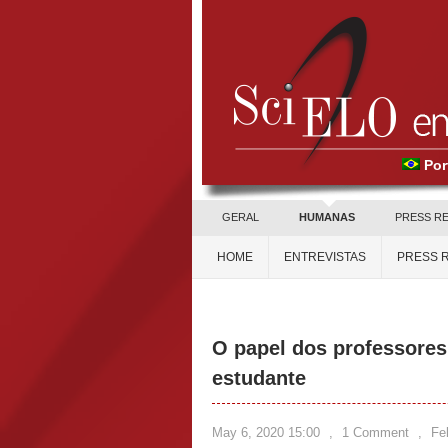
Por
GERAL
HUMANAS
PRESS R
HOME
ENTREVISTAS
PRESS 
O papel dos professore
estudante
May 6, 2020 15:00
,
1 Comment
,
Fel