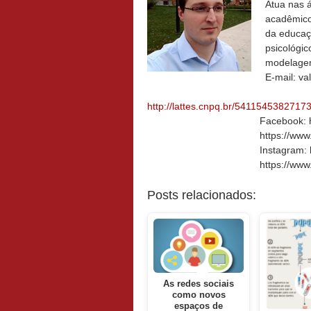
Atua nas á
acadêmico 
da educaç
psicológi
modelagem
E-mail: va
……………
http://lattes.cnpq.br/5411545382717
……………………………..
Facebook: h
……………………………..
https://www
……………………………..
Instagram: 
……………………………..
https://www
Posts relacionados:
As redes sociais
como novos
espaços de