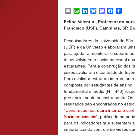
Email
WhatsApp
LinkedIn
Bluesky
Mastodon
Facebook
Share
Felipe Valentini, Professor do cu
Francisco (USF), Campinas, SP, Bra
Pesquisadores da Universidade São 
(USF) e da Universo elaboraram uma
para ajudar a monitorar o suporte ao
desenvolvimento socioemocional dos
estudantes. Para a construção dos it
juízes avaliaram o conteúdo do Inven
Para avaliar a estrutura interna, um
composta por estudantes de ensino
fundamental e médio (N = 443) resp
presencialmente ao instrumento. Os
resultados são encontrados no estu
“
Construção, estrutura interna e con
Socioemocionais
”, publicado no peri
para os indicadores que sustentam a
importância do controle de vieses qu