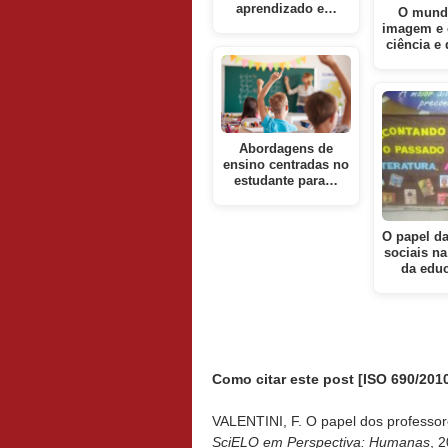
aprendizado e…
O mund
imagem e 
ciência e 
Abordagens de
ensino centradas no
estudante para…
O papel da
sociais n
da edu
Como citar este post [ISO 690/2010
VALENTINI, F. O papel dos professor
SciELO em Perspectiva: Humanas
, 