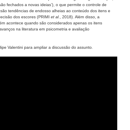
são fechados a novas ideias’), o que permite o controle de
 são tendências de endosso alheias ao conteúdo dos itens e
recisão dos escores (PRIMI
et al
., 2018). Além disso, a
bém acontece quando são considerados apenas os itens
 avanços na literatura em psicometria e avaliação
ipe Valentini para ampliar a discussão do assunto.