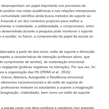
S) desempenham um papel importante nos processos de
o positivo nas notas acadêmicas e nas relações interpessoais
a comunidade científica ainda busca métodos de suporte ao
 A escola é um dos contextos propícios para melhor a
entar a criatividade, a solidariedade, o compromisso, entre
la desenvolvida durante a pesquisa pode monitorar o suporte
 e auxiliar, no futuro, a compreensão do papel da escola no
aborados a partir de dois eixos: estilo de suporte e dimensão
speito a características de interação professor-aluno, que
e cumprimento de tarefas), de sustentação emocional
ou negligente (práticas negativas na interação). Por sua vez, foi
 para a organização das HS (PRIMI
et al
., 2016):
Outros, Abertura, Autogestão e Resiliência emocional.
 elementos socioemocionais e de estilo de suporte do
s professores motivam os estudantes a usarem a imaginação’
(imaginação, criatividade), bem como um estilo de suporte
a escala conta com itens positivos e negativos (por exemplo,