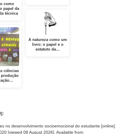
o como
o papel da
da técnica
A natureza como um
livro: o papel e o
estatuto da…
s ciências
a produção
cação…
]:
es no desenvolvimento socioemocional do estudante [online].
2020 [viewed
08 August 2026]. Available from: