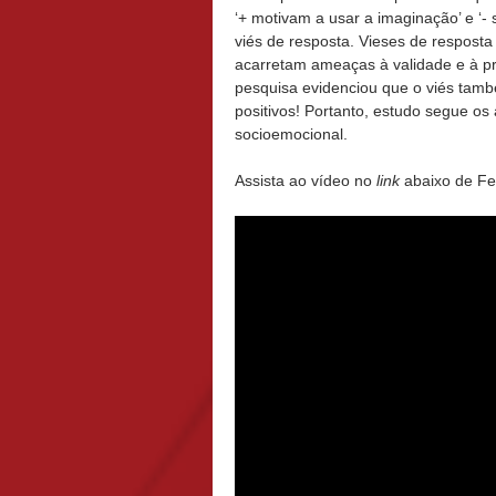
‘+ motivam a usar a imaginação’ e ‘- 
viés de resposta. Vieses de resposta
acarretam ameaças à validade e à p
pesquisa evidenciou que o viés tam
positivos! Portanto, estudo segue os
socioemocional.
Assista ao vídeo no
link
abaixo de Fel