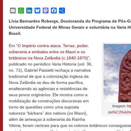
Email
WhatsApp
LinkedIn
Bluesky
Mastodon
Facebook
Share
Lívia Bernardes Roberge, Doutoranda do Programa de Pós-Gr
Universidade Federal de Minas Gerais e voluntária na Varia Hi
Brasil.
Em “
O Império contra-ataca. Terras, poder,
soberania e embates entre os Maori e os
britânicos na Nova Zelândia (c.1840-1870)
”,
publicado no periódico Varia Historia (vol. 36,
no. 71), Gabriel Passetti rechaça a narrativa
tradicional de que a colonização inglesa da
Nova Zelândia se deu de forma pacífica,
enaltecendo as agências e resistências de
seus povos originários. Ele mostra como a
mobilização de construções discursivas em
Imagem:
ht
torno de questões como uma suposta
zel%C3%A2ndi
natureza “bárbara” dos nativos (os Maori),
além de ameaças à soberania da Rainha
Vitória, foram centrais para que os colonos britânicos conseguis