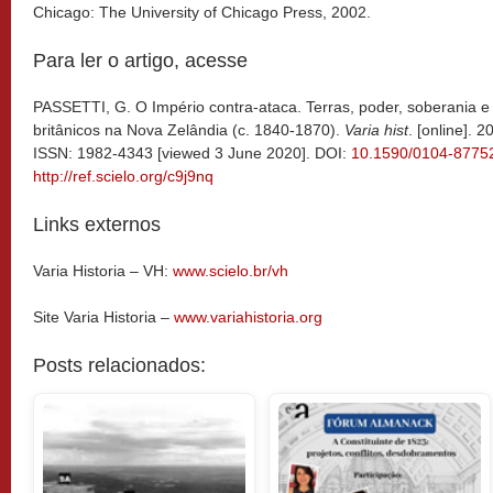
Chicago: The University of Chicago Press, 2002.
Para ler o artigo, acesse
PASSETTI, G. O Império contra-ataca. Terras, poder, soberania e
britânicos na Nova Zelândia (c. 1840-1870).
Varia hist
. [online]. 
ISSN: 1982-4343 [viewed 3 June 2020]. DOI:
10.1590/0104-877
http://ref.scielo.org/c9j9nq
Links externos
Varia Historia – VH:
www.scielo.br/vh
Site Varia Historia –
www.variahistoria.org
Posts relacionados: