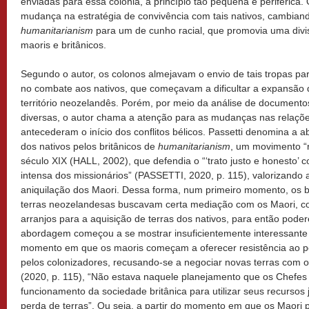
enviadas para essa colônia, a princípio tão pequena e periférica.
mudança na estratégia de convivência com tais nativos, cambian
humanitarianism
para um de cunho racial, que promovia uma divisã
maoris e britânicos.
Segundo o autor, os colonos almejavam o envio de tais tropas par
no combate aos nativos, que começavam a dificultar a expansão d
território neozelandês. Porém, por meio da análise de documentos
diversas, o autor chama a atenção para as mudanças nas relaçõe
antecederam o início dos conflitos bélicos. Passetti denomina a a
dos nativos pelos britânicos de
humanitarianism
, um movimento “re
século XIX (HALL, 2002), que defendia o “‘trato justo e honesto’
intensa dos missionários” (PASSETTI, 2020, p. 115), valorizando a
aniquilação dos Maori. Dessa forma, num primeiro momento, os b
terras neozelandesas buscavam certa mediação com os Maori, c
arranjos para a aquisição de terras dos nativos, para então pod
abordagem começou a se mostrar insuficientemente interessante a
momento em que os maoris começam a oferecer resistência ao p
pelos colonizadores, recusando-se a negociar novas terras com 
(2020, p. 115), “Não estava naquele planejamento que os Chefes
funcionamento da sociedade britânica para utilizar seus recursos 
perda de terras”. Ou seja, a partir do momento em que os Maori