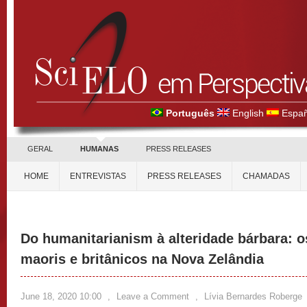
Português
English
Españ
GERAL
HUMANAS
PRESS RELEASES
HOME
ENTREVISTAS
PRESS RELEASES
CHAMADAS
Do humanitarianism à alteridade bárbara: os
maoris e britânicos na Nova Zelândia
June 18, 2020 10:00
,
Leave a Comment
,
Lívia Bernardes Roberge