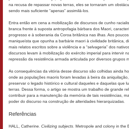
na recusa de repassar novas terras, eles se tornaram um obstácu
sendo mais suficiente “apenas” assimilá-los.
Entra então em cena a mobilização de discursos de cunho raciali
branca frente à suposta antropofagia bárbara dos Maori, carac
progresso e à soberania da Coroa britânica nas ilhas. Aos poucos
maniqueísta que opunha a barbárie maori à civilidade britânica, 
mais relatos escritos sobre a violência e a “selvageria” dos nativo
discursos levam à mobilização do exército imperial para intervir 
repressão da resistência armada articulada por diversos grupos m
As consequências da vitória desse discurso são colhidas ainda h
onde as populações maoris foram levadas à beira da aniquilação,
preservar o legado histórico e cultural daqueles e daquelas que l
terras. Dessa forma, o artigo se mostra um trabalho de grande re
contribuir para a manutenção da memória de tais resistências, 
poder do discurso na construção de alteridades hierarquizadas.
Referências
HALL, Catherine.
Civilizing subjects
. Metropole and colony in the 