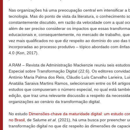
Nas organizações há uma preocupação central em intensificar a 
tecnologia. Mas do ponto de vista da literatura, o conhecimento 
constantemente discutido, em razão da velocidade com a qual oco
além de ser preciso considerar os impactos que essas transfo
educacionais e, consequentemente, no mercado de trabalho, que p
vez mais qualificados no que diz respeito ao domínio do uso das
incorporadas ao processo produtivo – tópico abordado com ênfase 
4.0 (Kon, 2017).
A RAM – Revista de Administração Mackenzie reuniu seis estudo
Especial sobre Transformação Digital (22.6). Os editores convida
António Maria Palma dos Reis, Cláudio Luís Carvalho Larieira, Lu
Anatália Saraiva Martins Ramos, selecionaram entre os 64 artig
estudos que compuseram o número especial, no qual está també
edição, que traz uma relevante discussão a respeito da necessi
organizações ao cenário da transformação digital.
No estudo
Dimensões-chave da maturidade digital: um estudo co
no Brasil
, de Salume
et al
. (2021), há uma busca por preencher u
transformação digital no que diz respeito às dimensões de capac