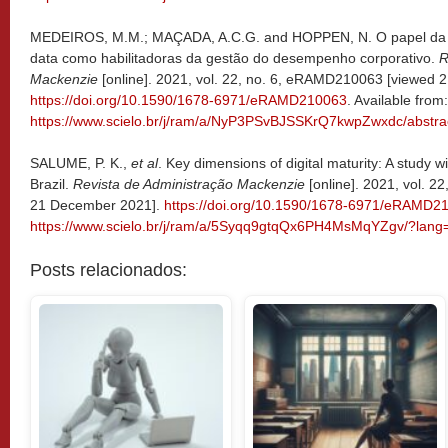
MEDEIROS, M.M.; MAÇADA, A.C.G. and HOPPEN, N. O papel da ad
data como habilitadoras da gestão do desempenho corporativo.
R
Mackenzie
[online]. 2021, vol. 22, no. 6, eRAMD210063 [viewed
https://doi.org/10.1590/1678-6971/eRAMD210063
. Available from:
https://www.scielo.br/j/ram/a/NyP3PSvBJSSKrQ7kwpZwxdc/abstra
SALUME, P. K.,
et al
. Key dimensions of digital maturity: A study w
Brazil.
Revista de Administração Mackenzie
[online]. 2021, vol. 
21 December 2021].
https://doi.org/10.1590/1678-6971/eRAMD2
https://www.scielo.br/j/ram/a/5Syqq9gtqQx6PH4MsMqYZgv/?lang
Posts relacionados: