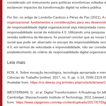
considerado um instrumento para políticas econômicas voltadas 
esclarecer impactos da transformação digital na esfera pública.
Por fim, no artigo de Londoño-Cardozo e Pérez de Paz (2021),
A 
organizacional: fundamentos e considerações para seu desenvol
de responsabilidade digital organizacional seja interpretada com
responsabilidade social da indústria 4.0. Utilizando uma pesqui
revisão sistêmica da literatura, foi possível concluir que as nova
social que pode ser abarcado no escopo da responsabilidade soci
4.0, em termos de velocidade e imprevisibilidade, não ser consid
estabelecimento do critério de responsabilidade digital organizaci
Leia mais
KON, A. Sobre inovação tecnológica, tecnologia apropriada e me
Ciências do Trabalho
[online]. 2017, no. 9, pp. 1-14, ISSN 2319
Available from:
https://rct.dieese.org.br/index.php/rct/article/view/
WESTERMAN, G.,
et al.
Digital Transformation: A Roadmap for bill
Cambridge: Massachusetts Institute of Technology, 2011 [viewed 
from:
https://www.capgemini.com/wp-content/uploads/2017/07/Di