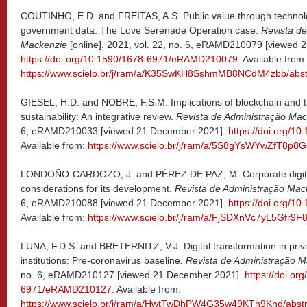
COUTINHO, E.D. and FREITAS, A.S. Public value through technol
government data: The Love Serenade Operation case.
Revista de
Mackenzie
[online]. 2021, vol. 22, no. 6, eRAMD210079 [viewed
https://doi.org/10.1590/1678-6971/eRAMD210079
. Available from:
https://www.scielo.br/j/ram/a/K35SwKH8SshmMB8NCdM4zbb/abst
GIESEL, H.D. and NOBRE, F.S.M. Implications of blockchain and t
sustainability: An integrative review.
Revista de Administração Ma
6, eRAMD210033 [viewed 21 December 2021].
https://doi.org/
Available from:
https://www.scielo.br/j/ram/a/5S8gYsWYwZfT8p8
LONDOÑO-CARDOZO, J. and PÉREZ DE PAZ, M. Corporate digital 
considerations for its development.
Revista de Administração Ma
6, eRAMD210088 [viewed 21 December 2021].
https://doi.org/
Available from:
https://www.scielo.br/j/ram/a/FjSDXnVc7yL5Gfr9F
LUNA, F.D.S. and BRETERNITZ, V.J. Digital transformation in priva
institutions: Pre-coronavirus baseline
.
Revista de Administração 
no. 6, eRAMD210127 [viewed 21 December 2021].
https://doi.or
6971/eRAMD210127
. Available from:
https://www.scielo.br/j/ram/a/HwtTwDhPW4G35w49KTh9Knd/abstr