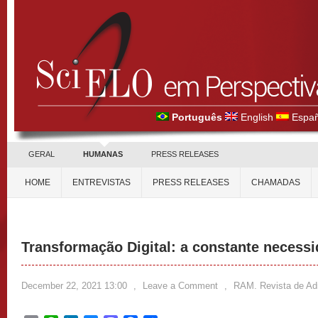
Português
English
Españ
GERAL
HUMANAS
PRESS RELEASES
HOME
ENTREVISTAS
PRESS RELEASES
CHAMADAS
Transformação Digital: a constante necess
December 22, 2021 13:00
,
Leave a Comment
,
RAM. Revista de Ad