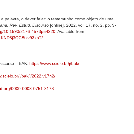
a palavra, o dever falar: o testemunho como objeto de uma
iana, Rev. Estud. Discurso
[online]. 2022, vol. 17, no. 2, pp. 9-
.org/10.1590/2176-4573p54220
. Available from:
WRLKND5j3QCBtkv93kbT/
Discurso – BAK:
https://www.scielo.br/j/bak/
.scielo.br/j/bak/i/2022.v17n2/
rcid.org/0000-0003-0751-3178