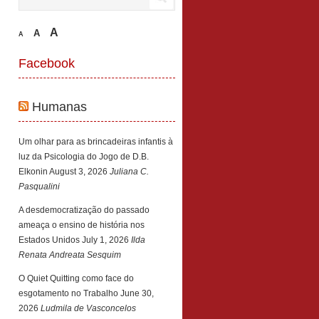
A
A
A
Facebook
Humanas
Um olhar para as brincadeiras infantis à
luz da Psicologia do Jogo de D.B.
Elkonin
August 3, 2026
Juliana C.
Pasqualini
A desdemocratização do passado
ameaça o ensino de história nos
Estados Unidos
July 1, 2026
Ilda
Renata Andreata Sesquim
O Quiet Quitting como face do
esgotamento no Trabalho
June 30,
2026
Ludmila de Vasconcelos