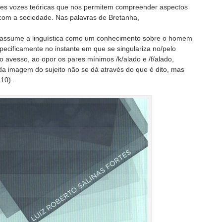
tes vozes teóricas que nos permitem compreender aspectos
e com a sociedade. Nas palavras de Bretanha,
ito assume a linguística como um conhecimento sobre o homem
specificamente no instante em que se singulariza no/pelo
lo avesso, ao opor os pares mínimos /k/alado e /f/alado,
da imagem do sujeito não se dá através do que é dito, mas
 10).