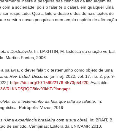
 claramente insere a pesquisa das ciências da linguagem na
ca com a sociedade, pois o falar (e o calar), em qualquer uma
e ser respeitado. Que a leitura desse e dos demais textos de
 e servir a novas pesquisas num amplo espírito de afirmação
sobre Dostoiévski
. In: BAKHTIN, M. Estética da criação verbal.
o: Martins Fontes, 2006.
a palavra, o dever falar: o testemunho como objeto de uma
iana, Rev. Estud. Discurso
[online]. 2022, vol. 17, no. 2, pp. 9-
2022].
https://doi.org/10.1590/2176-4573p54220
. Available
a/mP3WRLKND5j3QCBtkv93kbT/?lang=pt
leta: ou o testemunho da fala que falta ao falante
. In:
guística. Petrópolis: Vozes, 2019.
s (Uma experiência brasileira com a sua obra)
. In: BRAIT, B.
rução de sentido. Campinas: Editora da UNICAMP, 2013.