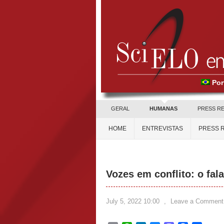
Por
GERAL
HUMANAS
PRESS R
HOME
ENTREVISTAS
PRESS 
Vozes em conflito: o fala
July 5, 2022 10:00
,
Leave a Comment