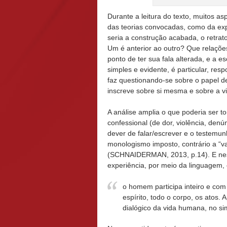
Durante a leitura do texto, muitos a
das teorias convocadas, como da expe
seria a construção acabada, o retrat
Um é anterior ao outro? Que relações
ponto de ter sua fala alterada, e a e
simples e evidente, é particular, res
faz questionando-se sobre o papel de
inscreve sobre si mesma e sobre a vi
A análise amplia o que poderia ser
confessional (de dor, violência, denún
dever de falar/escrever e o testemun
monologismo imposto, contrário a “
(SCHNAIDERMAN, 2013, p.14). E nes
experiência, por meio da linguagem,
o homem participa inteiro e com 
espírito, todo o corpo, os atos. 
dialógico da vida humana, no si