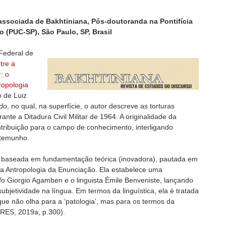
a associada de Bakhtiniana, Pós-doutoranda na Pontifícia
 (PUC-SP), São Paulo, SP, Brasil
Federal de
tre a
: o
ropologia
o de Luiz
ado
, no qual, na superfície, o autor descreve as torturas
rante a Ditadura Civil Militar de 1964. A originalidade da
ntribuição para o campo de conhecimento, interligando
estemunho.
 baseada em fundamentação teórica (inovadora), pautada em
da Antropologia da Enunciação. Ela estabelece uma
ofo Giorgio Agamben e o linguista Émile Benveniste, lançando
bjetividade na língua. Em termos da linguística, ela é tratada
ue não olha para a ‘patologia’, mas para os termos da
RES, 2019a, p.300).