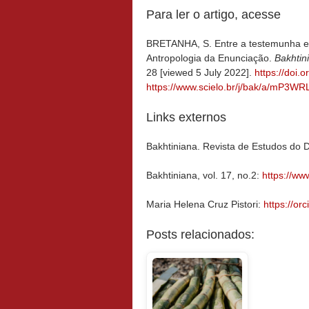
Para ler o artigo, acesse
BRETANHA, S. Entre a testemunha e 
Antropologia da Enunciação.
Bakhtin
28 [viewed 5 July 2022].
https://doi
https://www.scielo.br/j/bak/a/mP3
Links externos
Bakhtiniana. Revista de Estudos do 
Bakhtiniana, vol. 17, no.2:
https://www
Maria Helena Cruz Pistori:
https://o
Posts relacionados: