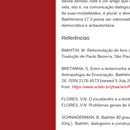
Nesse sentido, este é um artigo que
vida, isto é, na comunicação dialógi
de suas modalidades, é plural, e dev
Bakhtiniana
17.2 possa ser saboreada
democrática e antiautoritária.
Referências
BAKHTIN, M.
Reformulação do livro 
Tradução de Paulo Bezerra. São Paul
BRETANHA, S. Entre a testemunha e 
Antropologia da Enunciação.
Bakhtin
28, ISSN 2176-4573 [viewed 5 July 
from:
https://www.scielo.br/j/bak/
FLORES, V.N.
O escafandro e a borbo
FLORES, V.N. Problemas gerais de lin
SCHNAIDERMAN, B.
Bakhtin 40 grau
(Org.). Bakhtin, dialogismo e const