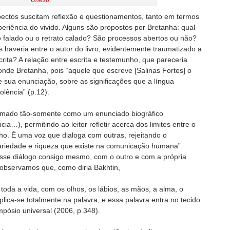
Unesp
.
spectos suscitam reflexão e questionamentos, tanto em termos
riência do vivido. Alguns são propostos por Bretanha: qual
o falado ou o retrato calado? São processos abertos ou não?
 haveria entre o autor do livro, evidentemente traumatizado a
scrita? A relação entre escrita e testemunho, que pareceria
ponde Bretanha, pois “aquele que escreve [Salinas Fortes] o
 sua enunciação, sobre as significações que a língua
olência” (p.12).
 tomado tão-somente como um enunciado biográfico
cia…), permitindo ao leitor refletir acerca dos limites entre o
ho. É uma voz que dialoga com outras, rejeitando o
variedade e riqueza que existe na comunicação humana”
se diálogo consigo mesmo, com o outro e com a própria
 observamos que, como diria Bakhtin,
toda a vida, com os olhos, os lábios, as mãos, a alma, o
Aplica-se totalmente na palavra, e essa palavra entra no tecido
mpósio universal (2006, p.348).