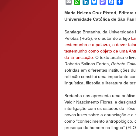
Email
WhatsApp
LinkedIn
Bluesky
Mastodon
Facebook
Share
Maria Helena Cruz Pistori, Editor
Universidade Católica de São Paulo
Santiago Bretanha, da Universidade 
Pelotas (RGS), é o autor do artigo
En
testemunha e a palavra, o dever falar
testemunho como objeto de uma Ant
da Enunciação
. O texto analisa o livr
Roberto Salinas Fortes,
Retrato Cal
sofridas em diferentes instituições du
reflexão constitui uma importante co
linguística, filosofia e literatura de t
Bretanha nos apresenta uma análise
Valdir Nascimento Flores, e designa
interligação com os estudos do filós
novas luzes sobre a enunciação e a su
como “conhecimento antropológico, q
presença do homem na língua” (FLO