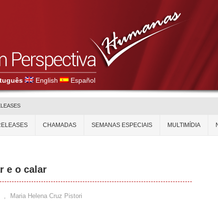
tuguês
English
Español
ELEASES
RELEASES
CHAMADAS
SEMANAS ESPECIAIS
MULTIMÍDIA
r e o calar
,
Maria Helena Cruz Pistori