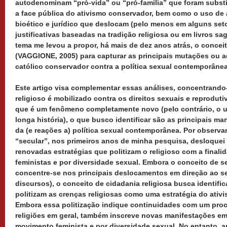
autodenominam “pró-vida” ou “pró-família” que foram substit
a face pública do ativismo conservador, bem como o uso de a
bioético e jurídico que deslocam (pelo menos em alguns seto
justificativas baseadas na tradição religiosa ou em livros s
tema me levou a propor, há mais de dez anos atrás, o concei
(VAGGIONE, 2005) para capturar as principais mutações ou 
católico conservador contra a política sexual contemporânea
Este artigo visa complementar essas análises, concentrando
religioso é mobilizado contra os direitos sexuais e reprodut
que é um fenômeno completamente novo (pelo contrário, o us
longa história), o que busco identificar são as principais m
da (e reações a) política sexual contemporânea. Por observa
“secular”, nos primeiros anos de minha pesquisa, desloquei
renovadas estratégias que politizam o religioso com a finali
feministas e por diversidade sexual. Embora o conceito de s
concentre-se nos principais deslocamentos em direção ao se
discursos), o conceito de cidadania religiosa busca identific
politizam as crenças religiosas como uma estratégia do ativ
Embora essa politização indique continuidades com um proc
religiões em geral, também inscreve novas manifestações e
movimento feminista e por diversidade sexual. No
entanto, 