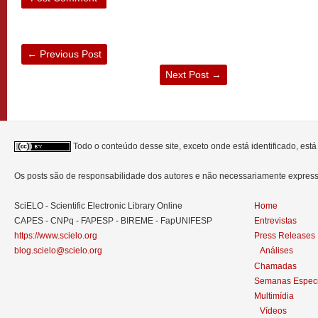
←
Previous Post
Next Post
→
Todo o conteúdo desse site, exceto onde está identificado, est
Os posts são de responsabilidade dos autores e não necessariamente expre
SciELO - Scientific Electronic Library Online
Home
CAPES - CNPq - FAPESP - BIREME - FapUNIFESP
Entrevistas
https://www.scielo.org
Press Releases
blog.scielo@scielo.org
Análises
Chamadas
Semanas Especi
Multimídia
Vídeos