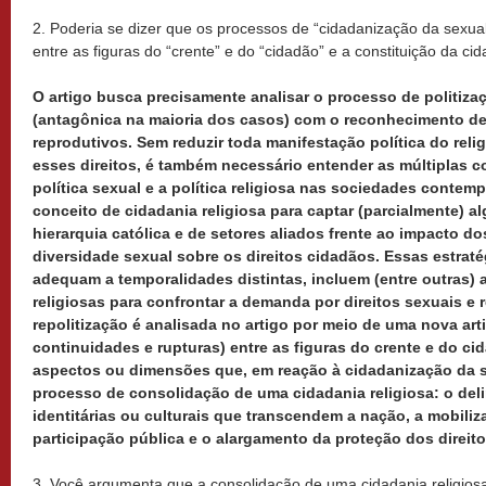
2. Poderia se dizer que os processos de “cidadanização da sexual
entre as figuras do “crente” e do “cidadão” e a constituição da cid
O artigo busca precisamente analisar o processo de politiza
(antagônica na maioria dos casos) com o reconhecimento de 
reprodutivos. Sem reduzir toda manifestação política do reli
esses direitos, é também necessário entender as múltiplas c
política sexual e a política religiosa nas sociedades contemp
conceito de cidadania religiosa para captar (parcialmente) a
hierarquia católica e de setores aliados frente ao impacto d
diversidade sexual sobre os direitos cidadãos. Essas estrat
adequam a temporalidades distintas, incluem (entre outras) a
religiosas para confrontar a demanda por direitos sexuais e 
repolitização é analisada no artigo por meio de uma nova ar
continuidades e rupturas) entre as figuras do crente e do ci
aspectos ou dimensões que, em reação à cidadanização da s
processo de consolidação de uma cidadania religiosa: o del
identitárias ou culturais que transcendem a nação, a mobiliz
participação pública e o alargamento da proteção dos direito
3. Você argumenta que a consolidação de uma cidadania religio