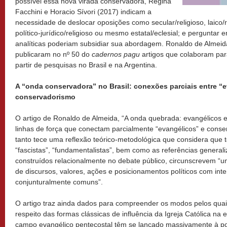
possível essa nova virada conservadora, Regina
Facchini e Horacio Sívori (2017) indicam a
necessidade de deslocar oposições como secular/religioso, laico/rel
político-jurídico/religioso ou mesmo estatal/eclesial; e perguntar 
analíticas poderiam subsidiar sua abordagem. Ronaldo de Almei
publicaram no nº 50 do
cadernos pagu
artigos que colaboram par
partir de pesquisas no Brasil e na Argentina.
A “onda conservadora” no Brasil: conexões parciais entre “
conservadorismo
O artigo de Ronaldo de Almeida, “A onda quebrada: evangélicos e
linhas de força que conectam parcialmente “evangélicos” e conser
tanto tece uma reflexão teórico-metodológica que considera que
“fascistas”, “fundamentalistas”, bem como as referências generali
construídos relacionalmente no debate público, circunscrevem “u
de discursos, valores, ações e posicionamentos políticos com inte
conjunturalmente comuns”.
O artigo traz ainda dados para compreender os modos pelos qua
respeito das formas clássicas de influência da Igreja Católica na e
campo evangélico pentecostal têm se lançado massivamente à pol