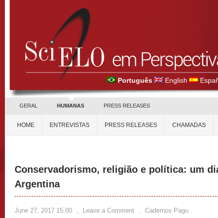
Português
English
Españ
GERAL
HUMANAS
PRESS RELEASES
HOME
ENTREVISTAS
PRESS RELEASES
CHAMADAS
Conservadorismo, religião e política: um di
Argentina
June 27, 2017 15:00
,
Leave a Comment
,
Cadernos Pagu