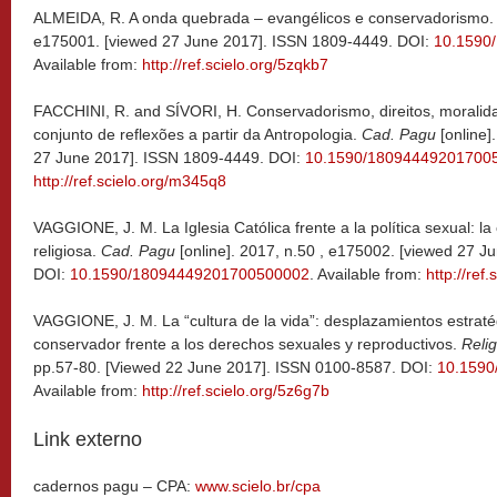
ALMEIDA, R.
A onda quebrada – evangélicos e conservadorismo.
e175001. [viewed 27 June 2017]. ISSN 1809-4449. DOI:
10.1590
Available from:
http://ref.scielo.org/5zqkb7
FACCHINI, R. and SÍVORI, H.
Conservadorismo, direitos, moralida
conjunto de reflexões a partir da Antropologia.
Cad. Pagu
[online]
27 June 2017]. ISSN 1809-4449. DOI:
10.1590/18094449201700
http://ref.scielo.org/m345q8
VAGGIONE, J. M.
La Iglesia Católica frente a la política sexual: 
religiosa.
Cad. Pagu
[online]. 2017, n.50 , e175002. [viewed 27 
DOI:
10.1590/18094449201700500002
. Available from:
http://ref
VAGGIONE, J. M. La “cultura de la vida”: desplazamientos estratég
conservador frente a los derechos sexuales y reproductivos.
Relig
pp.57-80. [Viewed 22 June 2017]. ISSN 0100-8587. DOI:
10.1590
Available from:
http://ref.scielo.org/5z6g7b
Link externo
cadernos pagu – CPA:
www.scielo.br/cpa