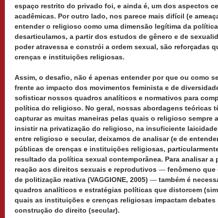
espaço restrito do privado foi, e ainda é, um dos aspectos c
acadêmicas. Por outro lado, nos parece mais difícil (e ameaç
entender o religioso como uma dimensão legítima da política.
desarticulamos, a partir dos estudos de gênero e de sexuali
poder atravessa e constrói a ordem sexual, são reforçadas
crenças e instituições religiosas.
Assim, o desafio, não é apenas entender por que ou como se 
frente ao impacto dos movimentos feminista e de diversidad
sofisticar nossos quadros analíticos e normativos para co
política do religioso. No geral, nossas abordagens teóricas
capturar as muitas maneiras pelas quais o religioso sempre af
insistir na privatização do religioso, na insuficiente laicida
entre religioso e secular, deixamos de analisar (e de entende
públicas de crenças e instituições religiosas, particularmen
resultado da política sexual contemporânea. Para analisar a 
reação aos direitos sexuais e reprodutivos
—
fenômeno que e
de politização reativa (VAGGIONE, 2005)
—
também é necessár
quadros analíticos e estratégias políticas que distorcem (si
quais as instituições e crenças religiosas impactam debates
construção do direito (secular).