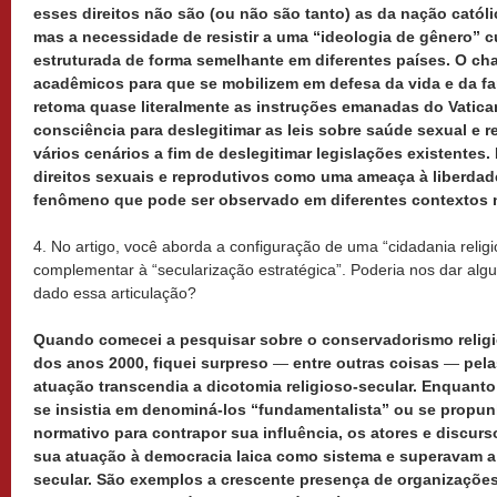
esses direitos não são (ou não são tanto) as da nação catól
mas a necessidade de resistir a uma “ideologia de gênero” c
estruturada de forma semelhante em diferentes países. O ch
acadêmicos para que se mobilizem em defesa da vida e da fam
retoma quase literalmente as instruções emanadas do Vatica
consciência para deslegitimar as leis sobre saúde sexual e 
vários cenários a fim de deslegitimar legislações existentes
direitos sexuais e reprodutivos como uma ameaça à liberdad
fenômeno que pode ser observado em diferentes contextos n
4. No artigo, você aborda a configuração de uma “cidadania reli
complementar à “secularização estratégica”. Poderia nos dar al
dado essa articulação?
Quando comecei a pesquisar sobre o conservadorismo religi
dos anos 2000, fiquei surpreso
—
entre outras coisas
—
pela
atuação transcendia a dicotomia religioso-secular. Enquanto 
se insistia em denominá-los “fundamentalista” ou se propun
normativo para contrapor sua influência, os atores e discu
sua atuação à democracia laica como sistema e superavam a 
secular. São exemplos a crescente presença de organizações