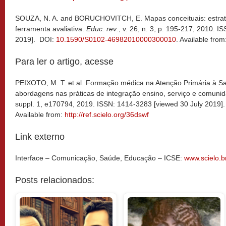
SOUZA, N. A. and BORUCHOVITCH, E. Mapas conceituais: estrat
ferramenta avaliativa.
Educ. rev
., v. 26, n. 3, p. 195-217, 2010. 
2019]. DOI:
10.1590/S0102-46982010000300010
. Available from
Para ler o artigo, acesse
PEIXOTO, M. T. et al. Formação médica na Atenção Primária à Sa
abordagens nas práticas de integração ensino, serviço e comuni
suppl. 1, e170794, 2019. ISSN: 1414-3283 [viewed 30 July 2019]
Available from:
http://ref.scielo.org/36dswf
Link externo
Interface – Comunicação, Saúde, Educação – ICSE:
www.scielo.b
Posts relacionados: