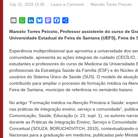
July 31, 2019 15:00
,
Leave a Comment
,
Marcelo Torres Peixoto
Email
WhatsApp
LinkedIn
Bluesky
Mastodon
Facebook
Share
Marcelo Torres Peixoto, Professor assistente do curso de G
Universidade Estadual de Feira de Santana (UEFS), Feira de S
Experiência multiprofissional que aproxima a universidade dos se
comunidade, apresenta as ações integrais de cuidado (CECÍLIO, 
estudantes e professores do curso de Medicina da Universidade 
profissionais da Estratégia Saúde da Família (ESF) e do Núcleo 
usuários do Sistema Único de Saúde (SUS). O modelo de atuação é
contribuído para ampliar o processo de formação médica na Ate
Feira de Santana, município de referência no semiárido baiano.
No artigo “Formação médica na Atenção Primária à Saúde: exper
nas práticas de integração ensino, serviço e comunidade”, publica
Comunicação, Saúde, Educação (v. 23, supl. 1), os autores narra
durante as Práticas de Integração Ensino, Serviço e Comunidade
Conceitual (SOUZA; BORUCHOVITCH, 2010), contextualizando-o, 
Nacionais para a graduação em medicina, publicadas pelo Minis