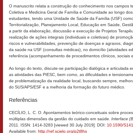
O manuscrito relata a construção do conhecimento nos campos te
Coletiva e Medicina Geral de Família e Comunidade ao longo do
estudantes, tendo uma Unidade de Saúde da Família (USF) como 
Territorialização, Planejamento Local, Educação em Saúde, Gest
a partir da elaboração, discussão e execução de Projetos Terapêu
realização de ações integrais (individuais e coletivas) de promoçã
riscos e vulnerabilidades, prevenção de doenças e agravos, diag
da saúde na USF (consultas médicas), no domicílio (atividades e
referência (acompanhamento de procedimentos clínicos, sociais 
Ao longo do texto, discute-se participação dialógica e articulada e
as atividades das PIESC, bem como, as dificuldades e tensionam
de problematização da realidade local, buscando sempre, melho
do SUS/APS/ESF e a melhoria da formação do futuro médico.
Referências
CECÍLIO, L. C. O. Apontamentos teórico-conceituais sobre proces
múltiplas dimensões da gestão do cuidado em saúde.
Interface (
2011. ISSN: 1414-3283 [viewed 30 July 2019]. DOI:
10.1590/S14
Available from:
http://ref.scielo.org/p2t8hs