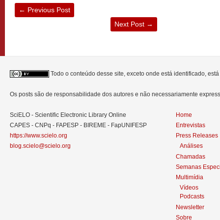
←
Previous Post
Next Post
→
Todo o conteúdo desse site, exceto onde está identificado, est
Os posts são de responsabilidade dos autores e não necessariamente expre
SciELO - Scientific Electronic Library Online
Home
CAPES - CNPq - FAPESP - BIREME - FapUNIFESP
Entrevistas
https://www.scielo.org
Press Releases
blog.scielo@scielo.org
Análises
Chamadas
Semanas Especi
Multimídia
Vídeos
Podcasts
Newsletter
Sobre