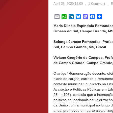
April 23, 2020 15:00
,
1 Comment
,
E
Email
WhatsApp
LinkedIn
Bluesky
Mastodon
Facebook
Share
Maria Dilnéia Espíndola Fernandes
Grosso do Sul, Campo Grande, MS,
Solange Jarcem Fernandes, Profes
Sul, Campo Grande, MS, Brasil.
Viviane Gregório de Campos, Prof
de Campo Grande, Campo Grande, 
O artigo “Remuneração docente: efei
plano de cargos, carreira e remune
contexto municipal” publicado na Ens
Avaliação e Políticas Públicas em Ed
28, n. 106), concluiu que a interseçã
políticas educacionais de valorizaçã
da União com a municipal ao longo d
anos, promoveu em parte a valoriza