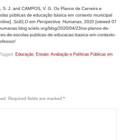
. J. and CAMPOS, V. G. Os Planos de Carreira e
las públicas de educação básica em contexto municipal
nline].
SciELO em Perspectiva: Humanas
, 2020 [viewed
07
//humanas.blog.scielo.org/blog/2020/04/23/os-planos-de-
res-de-escolas-publicas-de-educacao-basica-em-contexto-
ofessor/
Tagged:
Educação
,
Ensaio: Avaliação e Políticas Públicas em
hed.
Required fields are marked
*