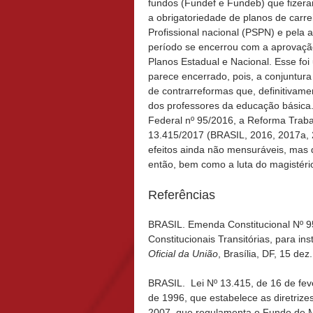
fundos (Fundef e Fundeb) que fizera
a obrigatoriedade de planos de carrei
Profissional nacional (PSPN) e pela
período se encerrou com a aprovaçã
Planos Estadual e Nacional. Esse fo
parece encerrado, pois, a conjuntura
de contrarreformas que, definitivam
dos professores da educação básica.
Federal nº 95/2016, a Reforma Trabalh
13.415/2017 (BRASIL, 2016, 2017a, 
efeitos ainda não mensuráveis, mas q
então, bem como a luta do magistério
Referências
BRASIL. Emenda Constitucional Nº 95
Constitucionais Transitórias, para in
Oficial da União
, Brasília, DF, 15 dez
BRASIL. Lei Nº 13.415, de 16 de fev
de 1996, que estabelece as diretrize
2007, que regulamenta o Fundo de 