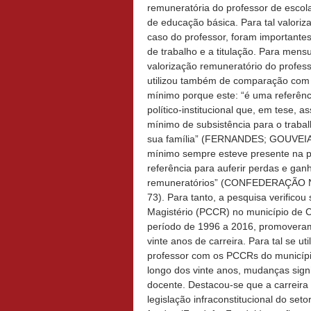
remuneratória do professor de escola
de educação básica. Para tal valoriz
caso do professor, foram importante
de trabalho e a titulação. Para mens
valorização remuneratório do profes
utilizou também de comparação com 
mínimo porque este: “é uma referênc
político-institucional que, em tese, a
mínimo de subsistência para o traba
sua família” (FERNANDES; GOUVEIA; 
mínimo sempre esteve presente na pa
referência para auferir perdas e gan
remuneratórios” (CONFEDERAÇÃO
73). Para tanto, a pesquisa verifico
Magistério (PCCR) no município de 
período de 1996 a 2016, promoveram
vinte anos de carreira. Para tal se u
professor com os PCCRs do município
longo dos vinte anos, mudanças signi
docente. Destacou-se que a carreira
legislação infraconstitucional do set