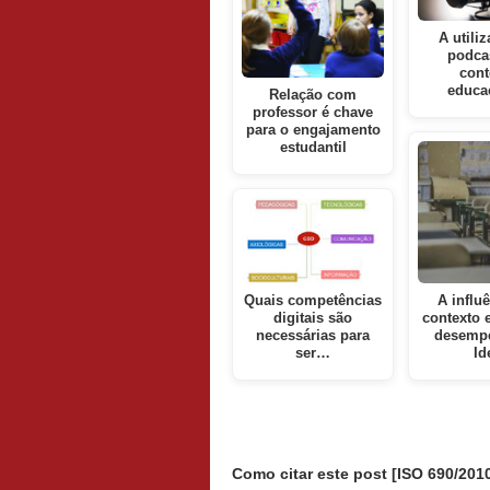
A utili
podca
cont
educa
Relação com
professor é chave
para o engajamento
estudantil
Quais competências
A influ
digitais são
contexto 
necessárias para
desemp
ser…
Id
Como citar este post [ISO 690/2010