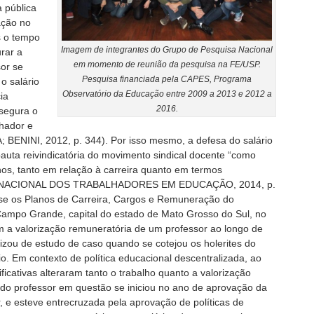
 pública
ação no
s o tempo
Imagem de integrantes do Grupo de Pesquisa Nacional
urar a
em momento de reunião da pesquisa na FE/USP.
sor se
Pesquisa financiada pela CAPES, Programa
o salário
Observatório da Educação entre 2009 a 2013 e 2012 a
ia
2016.
ssegura o
lhador e
BENINI, 2012, p. 344). Por isso mesmo, a defesa do salário
uta reivindicatória do movimento sindical docente “como
hos, tanto em relação à carreira quanto em termos
 NACIONAL DOS TRABALHADORES EM EDUCAÇÃO, 2014, p.
u se os Planos de Carreira, Cargos e Remuneração do
Campo Grande, capital do estado de Mato Grosso do Sul, no
 a valorização remuneratória de um professor ao longo de
tilizou de estudo de caso quando se cotejou os holerites do
. Em contexto de política educacional descentralizada, ao
ficativas alteraram tanto o trabalho quanto a valorização
 do professor em questão se iniciou no ano de aprovação da
or, e esteve entrecruzada pela aprovação de políticas de