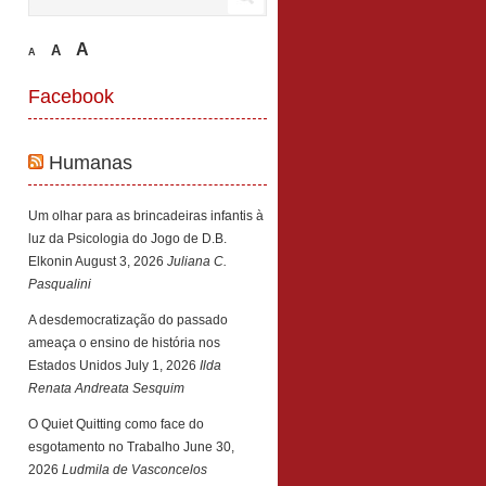
A
A
A
Facebook
Humanas
Um olhar para as brincadeiras infantis à
luz da Psicologia do Jogo de D.B.
Elkonin
August 3, 2026
Juliana C.
Pasqualini
A desdemocratização do passado
ameaça o ensino de história nos
Estados Unidos
July 1, 2026
Ilda
Renata Andreata Sesquim
O Quiet Quitting como face do
esgotamento no Trabalho
June 30,
2026
Ludmila de Vasconcelos