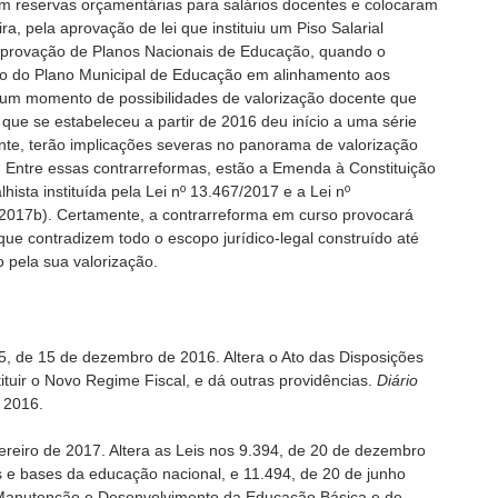
m reservas orçamentárias para salários docentes e colocaram
ra, pela aprovação de lei que instituiu um Piso Salarial
 aprovação de Planos Nacionais de Educação, quando o
o do Plano Municipal de Educação em alinhamento aos
i um momento de possibilidades de valorização docente que
 que se estabeleceu a partir de 2016 deu início a uma série
ente, terão implicações severas no panorama de valorização
 Entre essas contrarreformas, estão a Emenda à Constituição
ista instituída pela Lei nº 13.467/2017 e a Lei nº
2017b). Certamente, a contrarreforma em curso provocará
ue contradizem todo o escopo jurídico-legal construído até
 pela sua valorização.
, de 15 de dezembro de 2016. Altera o Ato das Disposições
stituir o Novo Regime Fiscal, e dá outras providências.
Diário
. 2016.
ereiro de 2017. Altera as Leis nos 9.394, de 20 de dezembro
s e bases da educação nacional, e 11.494, de 20 de junho
Manutenção e Desenvolvimento da Educação Básica e de