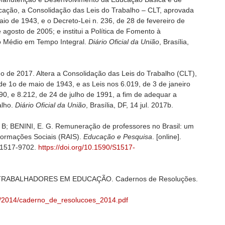
ucação, a Consolidação das Leis do Trabalho – CLT, aprovada
io de 1943, e o Decreto-Lei n. 236, de 28 de fevereiro de
 agosto de 2005; e institui a Política de Fomento à
o Médio em Tempo Integral.
Diário Oficial da União
, Brasília,
o de 2017. Altera a Consolidação das Leis do Trabalho (CLT),
de 1o de maio de 1943, e as Leis nos 6.019, de 3 de janeiro
0, e 8.212, de 24 de julho de 1991, a fim de adequar a
alho.
Diário Oficial da União
, Brasília, DF, 14 jul. 2017b.
; BENINI, E. G. Remuneração de professores no Brasil: um
nformações Sociais (RAIS).
Educação e Pesquisa
. [online].
N 1517-9702.
https://doi.org/10.1590/S1517-
ABALHADORES EM EDUCAÇÃO. Cadernos de Resoluções.
es/2014/caderno_de_resolucoes_2014.pdf