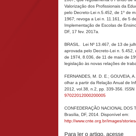
Valorização dos Profissionais da Ed
o
pelo Decreto-Lei n.5.452, de 1
de ma
1967; revoga a Lei n. 11.161, de 5 de
Implementação de Escolas de Ensin
DF, 17 fev. 2017a.
BRASIL. Lei Nº 13.467, de 13 de julh
aprovada pelo Decreto-Lei n. 5.452, 
de 1974, 8.036, de 11 de maio de 199
legislação às novas relações de trab
FERNANDES, M. D. E.; GOUVEIA, A. B
olhar a partir da Relação Anual de I
2012, vol.38, n.2, pp. 339-356. ISS
97022012000200005
CONFEDERAÇÃO NACIONAL DOS TR
Brasília, DF, 2014. Disponível em:
http://www.cnte.org.br/images/stori
Para ler o artigo, acesse