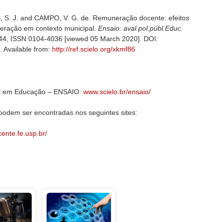
. J. and CAMPO, V. G. de. Remuneração docente: efeitos
neração em contexto municipal.
Ensaio: aval.pol.públ.Educ.
25-44, ISSN 0104-4036 [viewed 05 March 2020]. DOI:
. Available from:
http://ref.scielo.org/xkmf86
cas em Educação – ENSAIO:
www.scielo.br/ensaio/
podem ser encontradas nos seguintes sites:
ente.fe.usp.br/