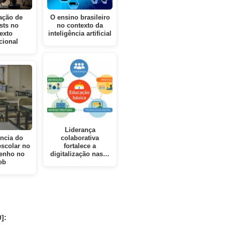
zação de
O ensino brasileiro
sts no
no contexto da
exto
inteligência artificial
cional
Liderança
ência do
colaborativa
escolar no
fortalece a
enho no
digitalização nas…
eb
]: