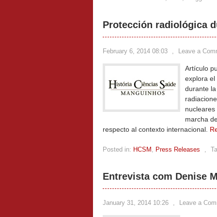
Protección radiológica 
February 6, 2014 08:03
,
Leave a Com
Artículo p
explora el
durante la
radiacione
nucleares 
marcha de
respecto al contexto internacional.
R
Posted in:
HCSM
,
Press Releases
,
T
Entrevista com Denise 
January 31, 2014 10:26
,
Leave a Com