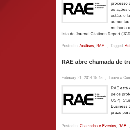
processo d
as ações q
estão: o 
aumentou o
melhoria 
lista do Journal Citations Report (JC
Posted in:
Análises
,
RAE
,
Tagged:
Ad
RAE abre chamada de tr
February 21, 2014 15:45
,
Leave a Co
RAE está 
pelos pro
USP), Stu
Business S
prazo par
Posted in:
Chamadas e Eventos
,
RAE