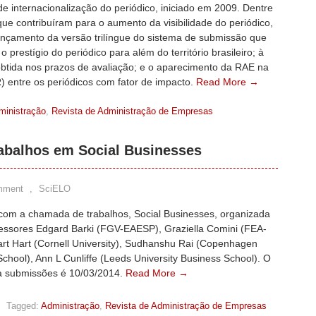
e internacionalização do periódico, iniciado em 2009. Dentre
ue contribuíram para o aumento da visibilidade do periódico,
lançamento da versão trilíngue do sistema de submissão que
 prestígio do periódico para além do território brasileiro; à
obtida nos prazos de avaliação; e o aparecimento da RAE na
R) entre os periódicos com fator de impacto.
Read More →
ministração
,
Revista de Administração de Empresas
abalhos em Social Businesses
mment
,
SciELO
com a chamada de trabalhos, Social Businesses, organizada
fessores Edgard Barki (FGV-EAESP), Graziella Comini (FEA-
art Hart (Cornell University), Sudhanshu Rai (Copenhagen
chool), Ann L Cunliffe (Leeds University Business School). O
a submissões é 10/03/2014.
Read More →
,
Tagged:
Administração
,
Revista de Administração de Empresas