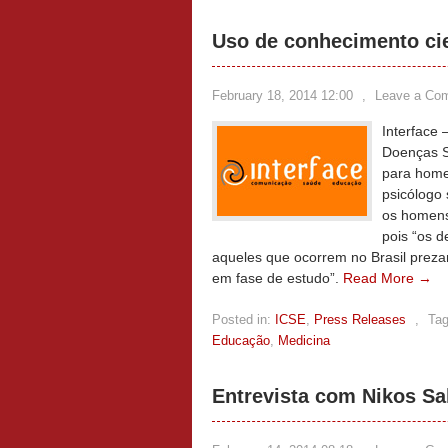
Uso de conhecimento cie
February 18, 2014 12:00
,
Leave a Co
Interface
Doenças S
para home
psicólogo 
os homens
pois “os d
aqueles que ocorrem no Brasil preza
em fase de estudo”.
Read More →
Posted in:
ICSE
,
Press Releases
,
Tag
Educação
,
Medicina
Entrevista com Nikos Sa