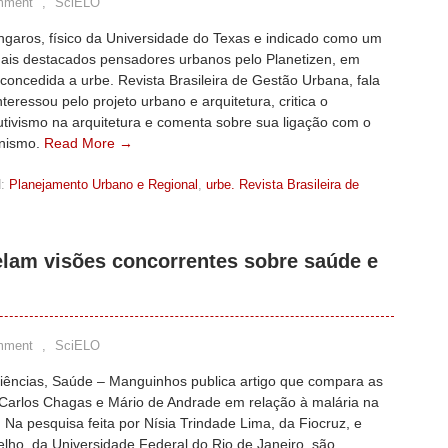
mment
,
SciELO
ngaros, físico da Universidade do Texas e indicado como um
ais destacados pensadores urbanos pelo Planetizen, em
 concedida a urbe. Revista Brasileira de Gestão Urbana, fala
teressou pelo projeto urbano e arquitetura, critica o
utivismo na arquitetura e comenta sobre sua ligação com o
nismo.
Read More →
:
Planejamento Urbano e Regional
,
urbe. Revista Brasileira de
lam visões concorrentes sobre saúde e
mment
,
SciELO
 Ciências, Saúde – Manguinhos publica artigo que compara as
 Carlos Chagas e Mário de Andrade em relação à malária na
Na pesquisa feita por Nísia Trindade Lima, da Fiocruz, e
lho, da Universidade Federal do Rio de Janeiro, são