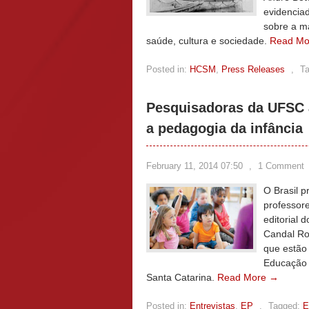
evidenciad
sobre a m
saúde, cultura e sociedade.
Read Mo
Posted in:
HCSM
,
Press Releases
,
T
Pesquisadoras da UFSC 
a pedagogia da infância
February 11, 2014 07:50
,
1 Comment
O Brasil p
professor
editorial 
Candal Ro
que estão
Educação 
Santa Catarina.
Read More →
Posted in:
Entrevistas
,
EP
,
Tagged:
E