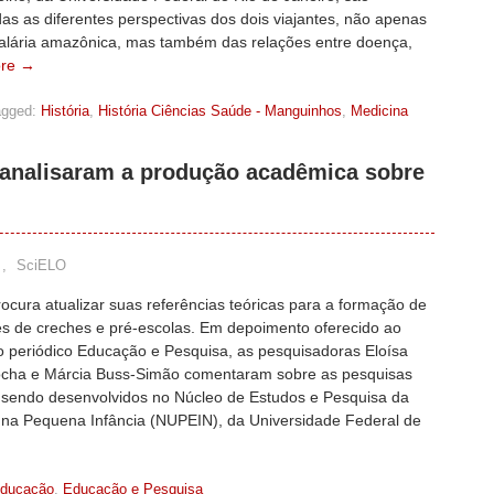
as as diferentes perspectivas dos dois viajantes, não apenas
alária amazônica, mas também das relações entre doença,
re →
agged:
História
,
História Ciências Saúde - Manguinhos
,
Medicina
analisaram a produção acadêmica sobre
,
SciELO
rocura atualizar suas referências teóricas para a formação de
es de creches e pré-escolas. Em depoimento oferecido ao
do periódico Educação e Pesquisa, as pesquisadoras Eloísa
cha e Márcia Buss-Simão comentaram sobre as pesquisas
 sendo desenvolvidos no Núcleo de Estudos e Pesquisa da
na Pequena Infância (NUPEIN), da Universidade Federal de
ducação
,
Educação e Pesquisa