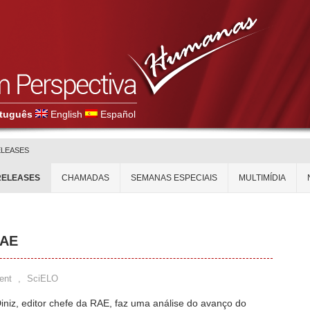
tuguês
English
Español
ELEASES
RELEASES
CHAMADAS
SEMANAS ESPECIAIS
MULTIMÍDIA
RAE
ent
,
SciELO
niz, editor chefe da RAE, faz uma análise do avanço do