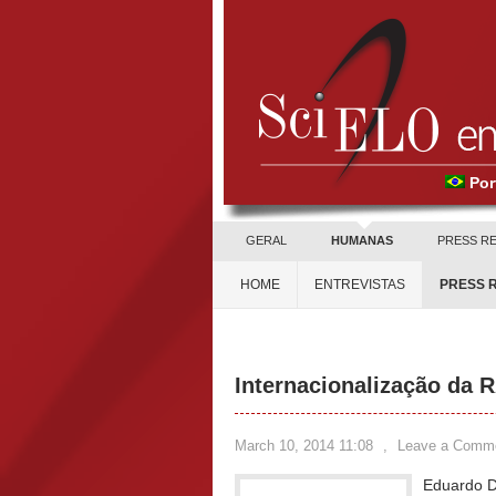
Por
GERAL
HUMANAS
PRESS R
HOME
ENTREVISTAS
PRESS 
Internacionalização da 
March 10, 2014 11:08
,
Leave a Comm
Eduardo Di