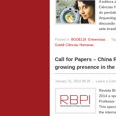
A editora
Ciências H
do periódi
Arqueológ
discussão 
sete bras
Posted in:
BGOELDI
,
Entrevistas
,
Ta
Goeldi Ciências Humanas
Call for Papers – China 
growing presence in the 
January 31, 2014 09:28
,
Leave a Com
Revista Br
2014 a spe
Professor 
This speci
the intern