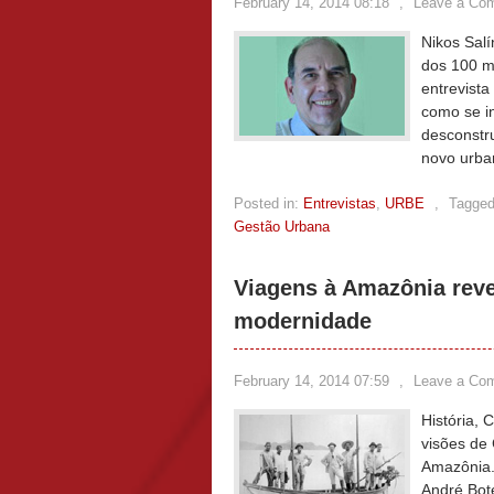
February 14, 2014 08:18
,
Leave a Co
Nikos Salí
dos 100 m
entrevista
como se in
desconstr
novo urba
Posted in:
Entrevistas
,
URBE
,
Tagged
Gestão Urbana
Viagens à Amazônia reve
modernidade
February 14, 2014 07:59
,
Leave a Co
História,
visões de
Amazônia. 
André Bote