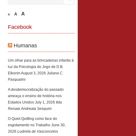
A
A
A
Facebook
Humanas
Um olhar para as brincadeiras infantis à
luz da Psicologia do Jogo de D.B.
Elkonin
August 3, 2026
Juliana C.
Pasqualini
A desdemocratização do passado
ameaça o ensino de história nos
Estados Unidos
July 1, 2026
Ilda
Renata Andreata Sesquim
O Quiet Quitting como face do
esgotamento no Trabalho
June 30,
2026
Ludmila de Vasconcelos