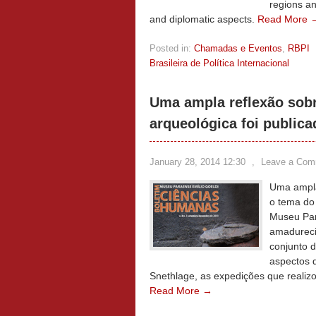
regions an
and diplomatic aspects.
Read More 
Posted in:
Chamadas e Eventos
,
RBPI
Brasileira de Política Internacional
Uma ampla reflexão sobr
arqueológica foi public
January 28, 2014 12:30
,
Leave a Com
Uma ampla
o tema do
Museu Par
amadureci
conjunto d
aspectos 
Snethlage, as expedições que realizo
Read More →