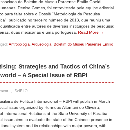
 associada do Boletim do Museu Paraense Emílio Goeldi.
umanas, Denise Gomes, foi entrevistada pela equipe editorial
co para falar sobre o Dossiê “Metodologia da Pesquisa
ica”, publicado no terceiro número de 2013, que reuniu uma
qualificada entre autores de diversas instituições de pesquisa:
ileiras, duas mexicanas e uma portuguesa.
Read More →
gged:
Antropologia
,
Arqueologia
,
Boletim do Museu Paraense Emílio
Rising: Strategies and Tactics of China’s
world – A Special Issue of RBPI
ment
,
SciELO
asileira de Política Internacional – RBPI will publish in March
cial issue organized by Henrique Altemani de Oliveira,
of International Relations at the State University of Paraíba.
al issue aims to evaluate the state of the Chinese presence in
ational system and its relationships with major powers, with