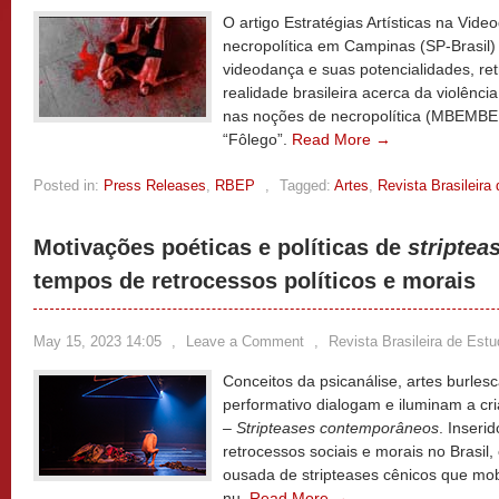
O artigo Estratégias Artísticas na Vid
necropolítica em Campinas (SP-Brasil) 
videodança e suas potencialidades, re
realidade brasileira acerca da violênc
nas noções de necropolítica (MBEMBE,
“Fôlego”.
Read More →
Posted in:
Press Releases
,
RBEP
,
Tagged:
Artes
,
Revista Brasileir
Motivações poéticas e políticas de
striptea
tempos de retrocessos políticos e morais
May 15, 2023 14:05
,
Leave a Comment
,
Revista Brasileira de Est
Conceitos da psicanálise, artes burles
performativo dialogam e iluminam a cri
– Stripteases contemporâneos
. Inseri
retrocessos sociais e morais no Brasil
ousada de stripteases cênicos que mob
nu.
Read More →