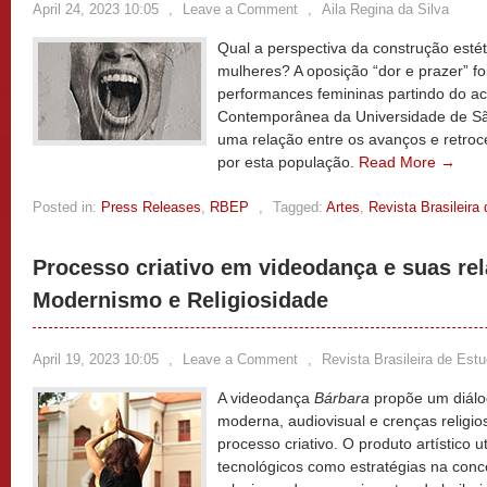
April 24, 2023 10:05
,
Leave a Comment
,
Aila Regina da Silva
Qual a perspectiva da construção estéti
mulheres? A oposição “dor e prazer” foi
performances femininas partindo do a
Contemporânea da Universidade de Sã
uma relação entre os avanços e retroces
por esta população.
Read More →
Posted in:
Press Releases
,
RBEP
,
Tagged:
Artes
,
Revista Brasileir
Processo criativo em videodança e suas re
Modernismo e Religiosidade
April 19, 2023 10:05
,
Leave a Comment
,
Revista Brasileira de Est
A videodança
Bárbara
propõe um diálog
moderna, audiovisual e crenças religio
processo criativo. O produto artístico u
tecnológicos como estratégias na con