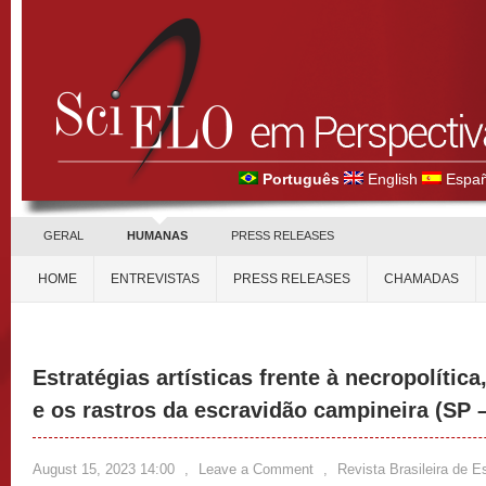
Português
English
Españ
GERAL
HUMANAS
PRESS RELEASES
HOME
ENTREVISTAS
PRESS RELEASES
CHAMADAS
Estratégias artísticas frente à necropolític
e os rastros da escravidão campineira (SP 
August 15, 2023 14:00
,
Leave a Comment
,
Revista Brasileira de 