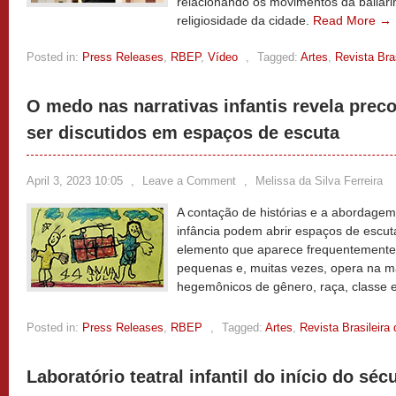
relacionando os movimentos da bailari
religiosidade da cidade.
Read More →
Posted in:
Press Releases
,
RBEP
,
Vídeo
,
Tagged:
Artes
,
Revista Bra
O medo nas narrativas infantis revela pre
ser discutidos em espaços de escuta
April 3, 2023 10:05
,
Leave a Comment
,
Melissa da Silva Ferreira
A contação de histórias e a abordagem 
infância podem abrir espaços de escut
elemento que aparece frequentemente 
pequenas e, muitas vezes, opera na 
hegemônicos de gênero, raça, classe e
Posted in:
Press Releases
,
RBEP
,
Tagged:
Artes
,
Revista Brasileir
Laboratório teatral infantil do início do séc