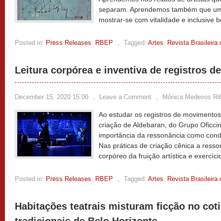
separam. Aprendemos também que um te
mostrar-se com vitalidade e inclusive b
Posted in:
Press Releases
,
RBEP
,
Tagged:
Artes
,
Revista Brasileir
Leitura corpórea e inventiva de registros 
December 15, 2020 15:00
,
Leave a Comment
,
Mônica Medeiros Rib
Ao estudar os registros de movimentos
criação de Aldebaran, do Grupo Oficci
importância da ressonância como condi
Nas práticas de criação cênica a ress
corpóreo da fruição artística e exercíci
Posted in:
Press Releases
,
RBEP
,
Tagged:
Artes
,
Revista Brasileir
Habitações teatrais misturam ficção no coti