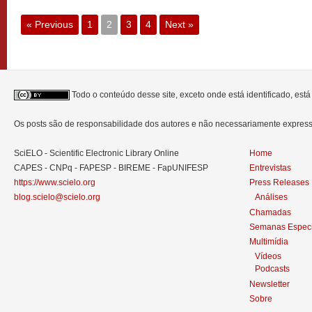
« Previous
1
2
3
4
Next »
Todo o conteúdo desse site, exceto onde está identificado, est
Os posts são de responsabilidade dos autores e não necessariamente expre
SciELO - Scientific Electronic Library Online
Home
CAPES - CNPq - FAPESP - BIREME - FapUNIFESP
Entrevistas
https://www.scielo.org
Press Releases
blog.scielo@scielo.org
Análises
Chamadas
Semanas Especi
Multimídia
Vídeos
Podcasts
Newsletter
Sobre