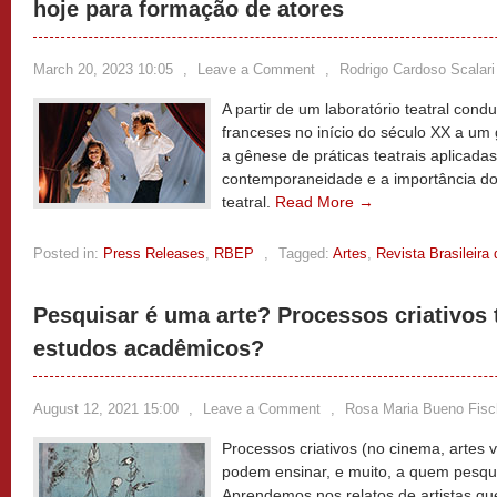
hoje para formação de atores
March 20, 2023 10:05
,
Leave a Comment
,
Rodrigo Cardoso Scalari
A partir de um laboratório teatral cond
franceses no início do século XX a um 
a gênese de práticas teatrais aplicada
contemporaneidade e a importância do 
teatral.
Read More →
Posted in:
Press Releases
,
RBEP
,
Tagged:
Artes
,
Revista Brasileir
Pesquisar é uma arte? Processos criativos
estudos acadêmicos?
August 12, 2021 15:00
,
Leave a Comment
,
Rosa Maria Bueno Fisc
Processos criativos (no cinema, artes vi
podem ensinar, e muito, a quem pesqu
Aprendemos nos relatos de artistas qu