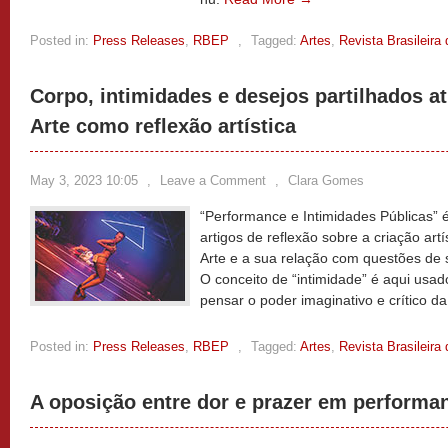
Posted in:
Press Releases
,
RBEP
,
Tagged:
Artes
,
Revista Brasileir
Corpo, intimidades e desejos partilhados a
Arte como reflexão artística
May 3, 2023 10:05
,
Leave a Comment
,
Clara Gomes
“Performance e Intimidades Públicas” 
artigos de reflexão sobre a criação ar
Arte e a sua relação com questões de 
O conceito de “intimidade” é aqui usa
pensar o poder imaginativo e crítico d
Posted in:
Press Releases
,
RBEP
,
Tagged:
Artes
,
Revista Brasileir
A oposição entre dor e prazer em performa