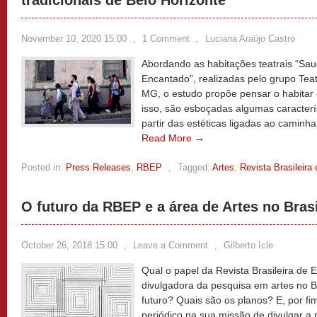
tradicionais de Belo Horizonte
November 10, 2020 15:00
,
1 Comment
,
Luciana Araújo Castro
Abordando as habitações teatrais “Sau
Encantado”, realizadas pelo grupo Teat
MG, o estudo propõe pensar o habitar 
isso, são esboçadas algumas caracterís
partir das estéticas ligadas ao caminha
Read More →
Posted in:
Press Releases
,
RBEP
,
Tagged:
Artes
,
Revista Brasileir
O futuro da RBEP e a área de Artes no Brasi
October 26, 2018 15:00
,
Leave a Comment
,
Gilberto Icle
Qual o papel da Revista Brasileira de
divulgadora da pesquisa em artes no B
futuro? Quais são os planos? E, por fi
periódico na sua missão de divulgar 