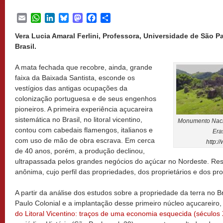
Email
WhatsApp
LinkedIn
Bluesky
Mastodon
Facebook
Share
Vera Lucia Amaral Ferlini, Professora, Universidade de São Pa
Brasil.
A mata fechada que recobre, ainda, grande
faixa da Baixada Santista, esconde os
vestígios das antigas ocupações da
colonização portuguesa e de seus engenhos
pioneiros. A primeira experiência açucareira
sistemática no Brasil, no litoral vicentino,
Monumento Naci
contou com cabedais flamengos, italianos e
Era
com uso de mão de obra escrava. Em cerca
http:/
de 40 anos, porém, a produção declinou,
ultrapassada pelos grandes negócios do açúcar no Nordeste. R
anônima, cujo perfil das propriedades, dos proprietários e dos produ
A partir da análise dos estudos sobre a propriedade da terra no Br
Paulo Colonial e a implantação desse primeiro núcleo açucareiro, 
do Litoral Vicentino: traços de uma economia esquecida (séculos 