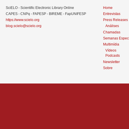
SciELO - Scientific Electronic Library Online
Home
CAPES - CNPq - FAPESP - BIREME - FapUNIFESP
Entrevistas
https://www.scielo.org
Press Releases
blog.scielo@scielo.org
Análises
Chamadas
Semanas Especi
Multimídia
Vídeos
Podcasts
Newsletter
Sobre