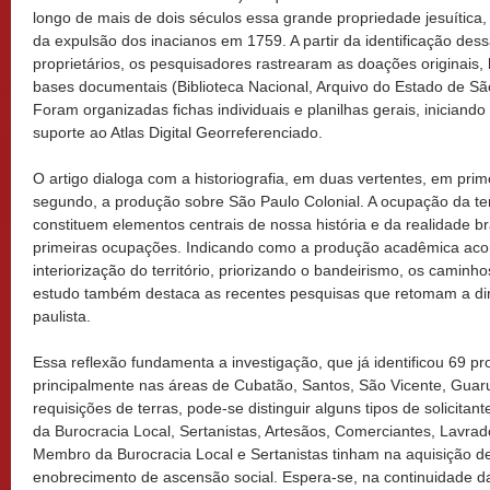
longo de mais de dois séculos essa grande propriedade jesuític
da expulsão dos inacianos em 1759. A partir da identificação des
proprietários, os pesquisadores rastrearam as doações originais,
bases documentais (Biblioteca Nacional, Arquivo do Estado de Sã
Foram organizadas fichas individuais e planilhas gerais, inician
suporte ao Atlas Digital Georreferenciado.
O artigo dialoga com a historiografia, em duas vertentes, em prim
segundo, a produção sobre São Paulo Colonial. A ocupação da ter
constituem elementos centrais de nossa história e da realidade bra
primeiras ocupações. Indicando como a produção acadêmica aco
interiorização do território, priorizando o bandeirismo, os caminho
estudo também destaca as recentes pesquisas que retomam a din
paulista.
Essa reflexão fundamenta a investigação, que já identificou 69 pr
principalmente nas áreas de Cubatão, Santos, São Vicente, Guaru
requisições de terras, pode-se distinguir alguns tipos de solicita
da Burocracia Local, Sertanistas, Artesãos, Comerciantes, Lavrad
Membro da Burocracia Local e Sertanistas tinham na aquisição de
enobrecimento de ascensão social. Espera-se, na continuidade da