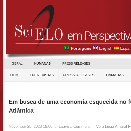
Português
English
Españ
GERAL
HUMANAS
PRESS RELEASES
HOME
ENTREVISTAS
PRESS RELEASES
CHAMADAS
Em busca de uma economia esquecida no f
Atlântica
November 25, 2020 15:00
,
Leave a Comment
,
Vera Lucia Amaral Fe