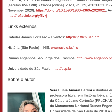
(séculos XVI-XVIII).
História
[online]. 2020, vol. 39, e2020021. I
November 2020].
https://doi.org/10.1590/1980-4369e2020021
. Av
http://ref.scielo.org/yf8vkj
Links externos
Cátedra James Cortesão – Eventos:
http://cjc.fflch.usp.br/
História (São Paulo) – HIS:
www.scielo.br/his
Ruínas engenhos São Jorge dos Erasmos:
http://www.engenho.pr
Universidade de São Paulo:
http://usp.br
Sobre o autor
Vera Lucia Amaral Ferlini
é doutora e
professora titular em História Ibérica
da Cátedra Jaime Cortesão (FFLCH/USP
do Monumento Nacional Ruínas Engen
Universidade de São Paulo de 2010 a 2