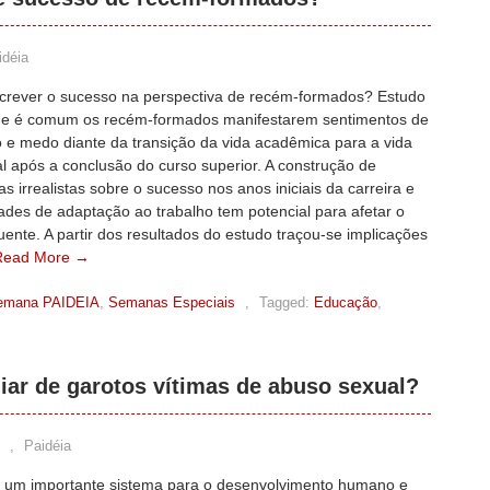
idéia
rever o sucesso na perspectiva de recém-formados? Estudo
ue é comum os recém-formados manifestarem sentimentos de
 e medo diante da transição da vida acadêmica para a vida
al após a conclusão do curso superior. A construção de
as irrealistas sobre o sucesso nos anos iniciais da carreira e
dades de adaptação ao trabalho tem potencial para afetar o
ente. A partir dos resultados do estudo traçou-se implicações
Read More →
emana PAIDEIA
,
Semanas Especiais
,
Tagged:
Educação
,
iar de garotos vítimas de abuso sexual?
,
Paidéia
 é um importante sistema para o desenvolvimento humano e