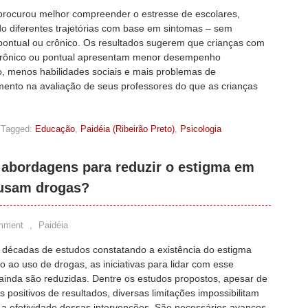
procurou melhor compreender o estresse de escolares,
do diferentes trajetórias com base em sintomas – sem
 pontual ou crônico. Os resultados sugerem que crianças com
crônico ou pontual apresentam menor desempenho
, menos habilidades sociais e mais problemas de
ento na avaliação de seus professores do que as crianças
Tagged:
Educação
,
Paidéia (Ribeirão Preto)
,
Psicologia
 abordagens para reduzir o estigma em
 usam drogas?
mment
,
Paidéia
 décadas de estudos constatando a existência do estigma
o ao uso de drogas, as iniciativas para lidar com esse
ainda são reduzidas. Dentre os estudos propostos, apesar de
s positivos de resultados, diversas limitações impossibilitam
 a efetividade dessas intervenções. São necessários avanços