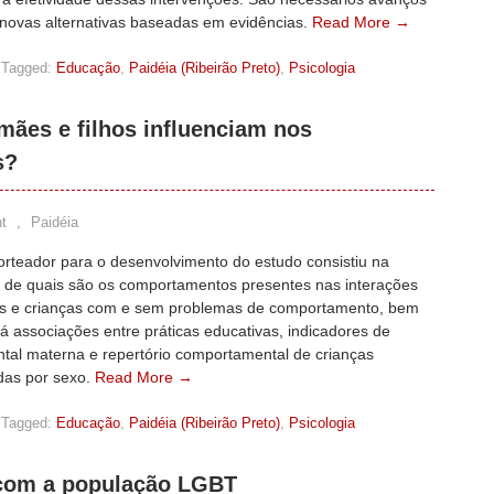
novas alternativas baseadas em evidências.
Read More →
Tagged:
Educação
,
Paidéia (Ribeirão Preto)
,
Psicologia
mães e filhos influenciam nos
s?
t
,
Paidéia
orteador para o desenvolvimento do estudo consistiu na
 de quais são os comportamentos presentes nas interações
s e crianças com e sem problemas de comportamento, bem
 associações entre práticas educativas, indicadores de
tal materna e repertório comportamental de crianças
adas por sexo.
Read More →
Tagged:
Educação
,
Paidéia (Ribeirão Preto)
,
Psicologia
 com a população LGBT