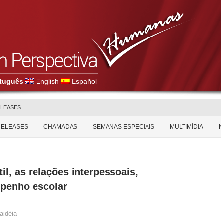
tuguês
English
Español
ELEASES
RELEASES
CHAMADAS
SEMANAS ESPECIAIS
MULTIMÍDIA
il, as relações interpessoais,
penho escolar
aidéia