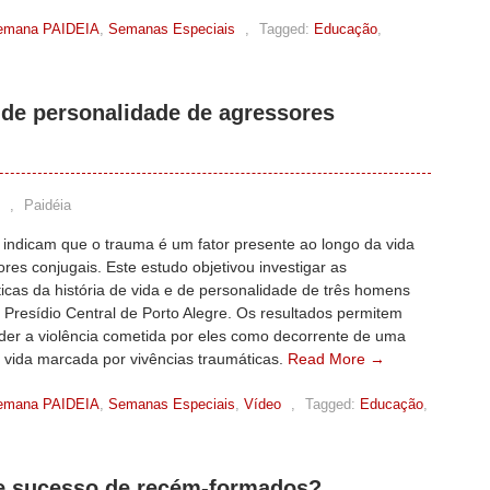
emana PAIDEIA
,
Semanas Especiais
,
Tagged:
Educação
,
s de personalidade de agressores
,
Paidéia
 indicam que o trauma é um fator presente ao longo da vida
res conjugais. Este estudo objetivou investigar as
ticas da história de vida e de personalidade de três homens
 Presídio Central de Porto Alegre. Os resultados permitem
er a violência cometida por eles como decorrente de uma
e vida marcada por vivências traumáticas.
Read More →
emana PAIDEIA
,
Semanas Especiais
,
Vídeo
,
Tagged:
Educação
,
de sucesso de recém-formados?