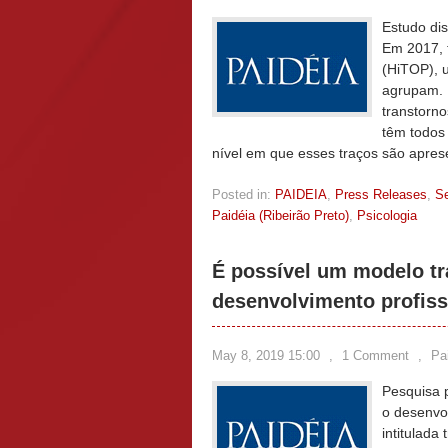
Estudo di
Em 2017, 
(HiTOP), 
agrupam. 
transtorn
têm todos
nível em que esses traços são apre
Posted in:
PAIDEIA
,
Press Releases
,
S
Paidéia (Ribeirão Preto)
,
Psicologia
É possível um modelo tr
desenvolvimento profiss
May 8, 2019 15:00
,
1 Comment
,
Pa
Pesquisa 
o desenvol
intitulada