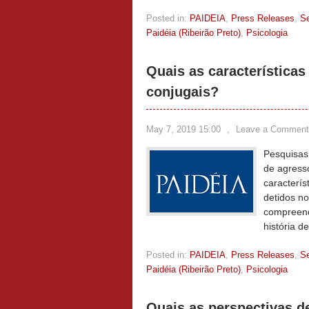
Posted in:
PAIDEIA
,
Press Releases
,
S
Paidéia (Ribeirão Preto)
,
Psicologia
Quais as característica
conjugais?
May 7, 2019 15:00
,
Leave a Comment
Pesquisas
de agresso
caracterís
detidos no
compreend
história d
Posted in:
PAIDEIA
,
Press Releases
,
S
Paidéia (Ribeirão Preto)
,
Psicologia
Quais as perspectivas 