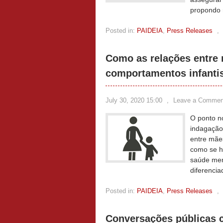
propondo 
Posted in:
PAIDEIA
,
Press Releases
,
Como as relações entre 
comportamentos infanti
July 30, 2020 15:00
,
Leave a Commen
O ponto n
indagação
entre mãe
como se há
saúde men
diferenci
Posted in:
PAIDEIA
,
Press Releases
,
Conversações públicas