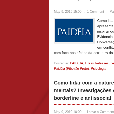
May 9, 2019 15:00
,
1 Comment
,
Pa
Como lida
apresenta
inspirar o
Evidencia 
Conversaç
em conflit
com foco nos efeitos da estrutura d
Posted in:
PAIDEIA
,
Press Releases
,
S
Paidéia (Ribeirão Preto)
,
Psicologia
Como lidar com a nature
mentais? Investigações 
borderline e antissocial
May 9, 2019 10:00
,
Leave a Comment