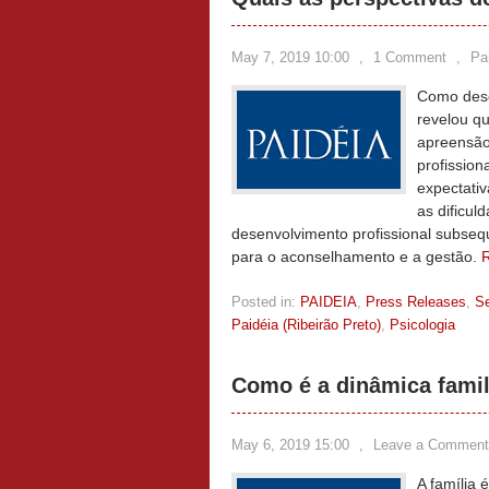
May 7, 2019 10:00
,
1 Comment
,
Pa
Como desc
revelou q
apreensão
profission
expectativ
as dificul
desenvolvimento profissional subsequ
para o aconselhamento e a gestão.
Posted in:
PAIDEIA
,
Press Releases
,
S
Paidéia (Ribeirão Preto)
,
Psicologia
Como é a dinâmica famil
May 6, 2019 15:00
,
Leave a Comment
A família