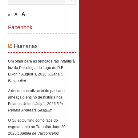
A
A
A
Facebook
Humanas
Um olhar para as brincadeiras infantis à
luz da Psicologia do Jogo de D.B.
Elkonin
August 3, 2026
Juliana C.
Pasqualini
A desdemocratização do passado
ameaça o ensino de história nos
Estados Unidos
July 1, 2026
Ilda
Renata Andreata Sesquim
O Quiet Quitting como face do
esgotamento no Trabalho
June 30,
2026
Ludmila de Vasconcelos