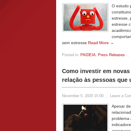
O estudo 
constituin
estresse,
estresse 
acadêmico
comportam
sem estresse
Read More →
Posted in:
PAIDEIA
,
Press Releases
,
Como investir em novas
relação às pessoas que
November 5, 2020 15:00
,
Leave a Co
Apesar de
relacionad
problema 
indicadore
assegurar