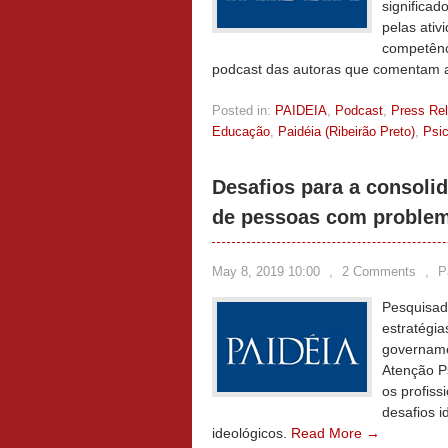
significad
pelas ativ
competênc
podcast das autoras que comentam 
Posted in:
PAIDEIA
,
Podcast
,
Press Re
Educação
,
Paidéia (Ribeirão Preto)
,
Psic
Desafios para a consoli
de pessoas com problem
May 8, 2019 10:00
,
2 Comments
,
P
Pesquisad
estratégia
govername
Atenção P
os profiss
desafios i
ideológicos.
Read More →