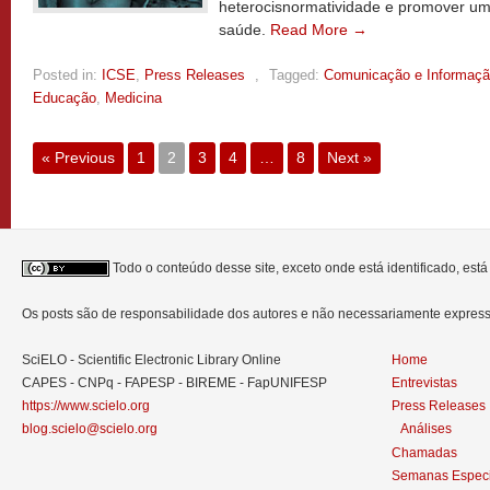
heterocisnormatividade e promover um
saúde.
Read More →
Posted in:
ICSE
,
Press Releases
,
Tagged:
Comunicação e Informaç
Educação
,
Medicina
« Previous
1
2
3
4
…
8
Next »
Todo o conteúdo desse site, exceto onde está identificado, est
Os posts são de responsabilidade dos autores e não necessariamente expre
SciELO - Scientific Electronic Library Online
Home
CAPES - CNPq - FAPESP - BIREME - FapUNIFESP
Entrevistas
https://www.scielo.org
Press Releases
blog.scielo@scielo.org
Análises
Chamadas
Semanas Especi