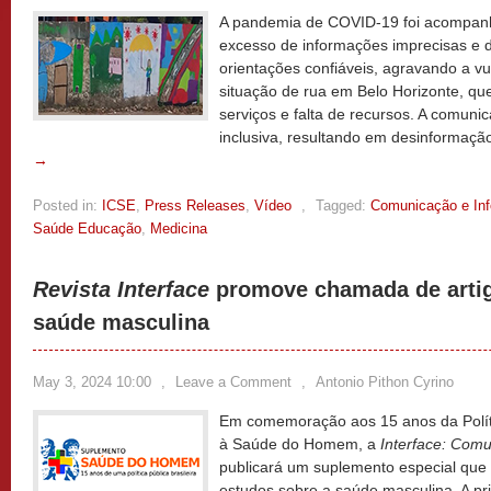
A pandemia de COVID-19 foi acompan
excesso de informações imprecisas e d
orientações confiáveis, agravando a v
situação de rua em Belo Horizonte, qu
serviços e falta de recursos. A comuni
inclusiva, resultando em desinformação
→
Posted in:
ICSE
,
Press Releases
,
Vídeo
,
Tagged:
Comunicação e In
Saúde Educação
,
Medicina
Revista Interface
promove chamada de artig
saúde masculina
May 3, 2024 10:00
,
Leave a Comment
,
Antonio Pithon Cyrino
Em comemoração aos 15 anos da Políti
à Saúde do Homem, a
Interface: Com
publicará um suplemento especial que 
estudos sobre a saúde masculina. A p