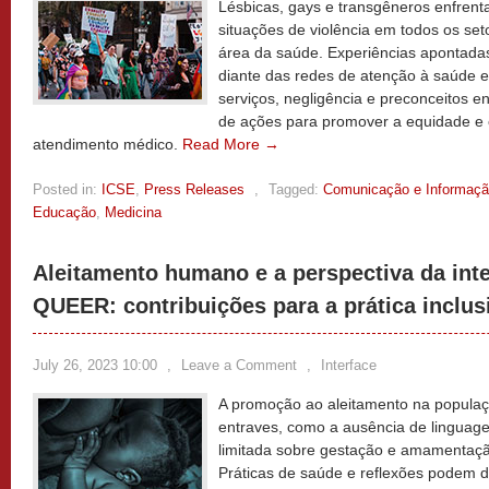
Lésbicas, gays e transgêneros enfrent
situações de violência em todos os set
área da saúde. Experiências apontadas
diante das redes de atenção à saúde 
serviços, negligência e preconceitos e
de ações para promover a equidade e o
atendimento médico.
Read More →
Posted in:
ICSE
,
Press Releases
,
Tagged:
Comunicação e Informaç
Educação
,
Medicina
Aleitamento humano e a perspectiva da int
QUEER: contribuições para a prática inclus
July 26, 2023 10:00
,
Leave a Comment
,
Interface
A promoção ao aleitamento na popula
entraves, como a ausência de lingua
limitada sobre gestação e amamentação
Práticas de saúde e reflexões podem d