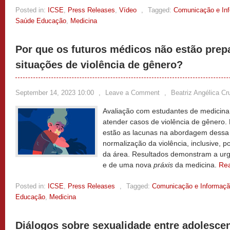
Posted in:
ICSE
,
Press Releases
,
Vídeo
,
Tagged:
Comunicação e In
Saúde Educação
,
Medicina
Por que os futuros médicos não estão prep
situações de violência de gênero?
September 14, 2023 10:00
,
Leave a Comment
,
Beatriz Angélica Cr
Avaliação com estudantes de medicina 
atender casos de violência de gênero. 
estão as lacunas na abordagem dessa 
normalização da violência, inclusive, po
da área. Resultados demonstram a urg
e de uma nova
práxis
da medicina.
Re
Posted in:
ICSE
,
Press Releases
,
Tagged:
Comunicação e Informaç
Educação
,
Medicina
Diálogos sobre sexualidade entre adolescen