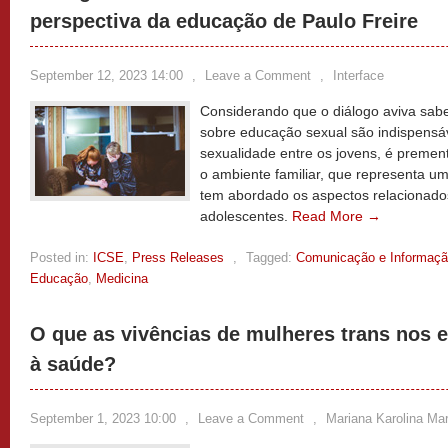
perspectiva da educação de Paulo Freire
September 12, 2023 14:00
,
Leave a Comment
,
Interface
Considerando que o diálogo aviva sabe
sobre educação sexual são indispensáv
sexualidade entre os jovens, é preme
o ambiente familiar, que representa um
tem abordado os aspectos relacionados
adolescentes.
Read More →
Posted in:
ICSE
,
Press Releases
,
Tagged:
Comunicação e Informaç
Educação
,
Medicina
O que as vivências de mulheres trans nos 
à saúde?
September 1, 2023 10:00
,
Leave a Comment
,
Mariana Karolina Ma