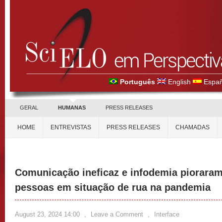
Português
English
Españ
GERAL
HUMANAS
PRESS RELEASES
HOME
ENTREVISTAS
PRESS RELEASES
CHAMADAS
Comunicação ineficaz e infodemia pioraram
pessoas em situação de rua na pandemia
August 23, 2024 14:00
,
Leave a Comment
,
Interface