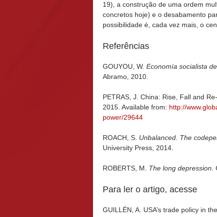
19), a construção de uma ordem multi
concretos hoje) e o desabamento para
possibilidade é, cada vez mais, o cen
Referências
GOUYOU, W.
Economía socialista d
Abramo, 2010.
PETRAS, J. China: Rise, Fall and R
2015. Available from:
http://www.glob
power/29644
ROACH, S.
Unbalanced. The codepe
University Press, 2014.
ROBERTS, M.
The long depression
.
Para ler o artigo, acesse
GUILLÉN, A. USA’s trade policy in the