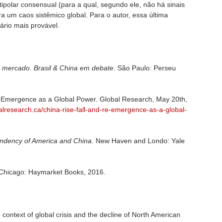
polar consensual (para a qual, segundo ele, não há sinais
 um caos sistêmico global. Para o autor, essa última
ário mais provável.
e mercado
.
Brasil & China em debate
. São Paulo: Perseu
e-Emergence as a Global Power. Global Research, May 20th,
alresearch.ca/china-rise-fall-and-re-emergence-as-a-global-
ndency of America and China
. New Haven and Londo: Yale
 Chicago: Haymarket Books, 2016.
 context of global crisis and the decline of North American