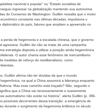
pitalista nacional e popular” ou “Estado socialista de
onseguiu ingressar na globalização mantendo sua autonomia
tas do Consenso de Washington. Guillén ressalta que o motor
o econômico constante nas últimas décadas, impulsiona o
 e diplomático do país, fatores que ampliam a apreensão no
 a perda de hegemonia e a escalada chinesa, que o governo
l agressiva. Guillén diz não se tratar de uma campanha
ma estratégia disposta a utilizar a posição ainda hegemônica
 bilaterais. O autor chama esse fenômeno de mercantilismo
e medidas de reforço do neoliberalismo, como
bientais.
s, Guillén afirma não ter dúvidas de que o mundo
 hegemônica, na qual a China assumirá a liderança enquanto
fluência. Mas esse caminho está traçado? Não, segundo o
significa que a China vai necessariamente e suavemente
e automatismo não existe na história”, alerta Guillén (p. 396-
os possíveis decorrentes dessa transição: a emergência de
eu durante o surgimento da hegemonia britânica no século