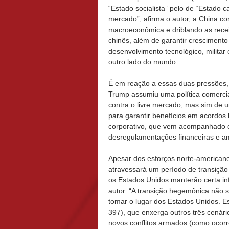
“Estado socialista” pelo de “Estado ca
mercado”, afirma o autor, a China c
macroeconômica e driblando as recei
chinês, além de garantir cresciment
desenvolvimento tecnológico, militar
outro lado do mundo.
É em reação a essas duas pressões,
Trump assumiu uma política comercia
contra o livre mercado, mas sim de u
para garantir benefícios em acordos
corporativo, que vem acompanhado d
desregulamentações financeiras e am
Apesar dos esforços norte-americano
atravessará um período de transição
os Estados Unidos manterão certa in
autor. “A transição hegemônica não 
tomar o lugar dos Estados Unidos. Ess
397), que enxerga outros três cenári
novos conflitos armados (como ocorr