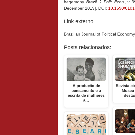
hegemony.
Brazil. J. Polit. Econ
., v.
December 2019]. DOI:
10.1590/010
Link externo
Brazilian Journal of Political Econo
Posts relacionados:
A produção de
Revista ci
pensamento e a
Museu 
escrita de mulheres
desta
a…