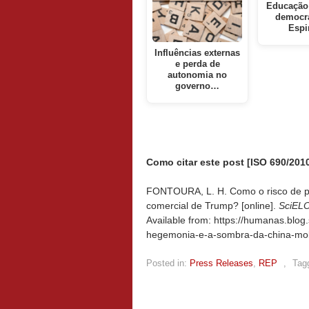
Educação 
democr
Espi
Influências externas
e perda de
autonomia no
governo…
Como citar este post [ISO 690/2010
FONTOURA, L. H. Como o risco de pe
comercial de Trump? [online].
SciELO
Available from: https://humanas.blog
hegemonia-e-a-sombra-da-china-mobi
Posted in:
Press Releases
,
REP
,
Tag