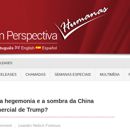
tuguês
English
Español
ELEASES
RELEASES
CHAMADAS
SEMANAS ESPECIAIS
MULTIMÍDIA
da hegemonia e a sombra da China
mercial de Trump?
omment
,
Leandro Heitich Fontoura