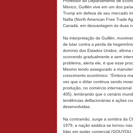
Professor do Departamento de Econo
México, Guillén vive em um dos paíse
Trump em defesa de seu mercado inte
Nafta (North American Free Trade A
Canadá, em desvantagem às duas na
Na interpretação de Guillén, movim
de lutar contra a perda de hegemôni
domínio dos Estados Unidos, afirma
ocorrendo gradualmente e sem interr
problema, alerta ele, é que esse proc
Mesmo tendo assegurado a manutenç
crescimento econômico. “Embora man
vez que o dólar continua sendo moe
produção, no comércio internacional e
405), lembrando que o cenário mund
tendências deflacionárias e ações c
desenvolvidas.
Na contramão, surge a sombra da Chi
1979, a nação asiática se tornou nas
líder em poder comercial (GOUYOU,