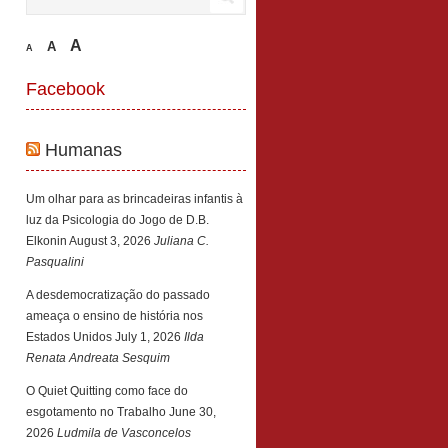
A
A
A
Facebook
Humanas
Um olhar para as brincadeiras infantis à
luz da Psicologia do Jogo de D.B.
Elkonin
August 3, 2026
Juliana C.
Pasqualini
A desdemocratização do passado
ameaça o ensino de história nos
Estados Unidos
July 1, 2026
Ilda
Renata Andreata Sesquim
O Quiet Quitting como face do
esgotamento no Trabalho
June 30,
2026
Ludmila de Vasconcelos