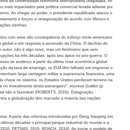
mia da Universidade Autônoma Metropolitana Iztapalapa, no
s mais impactados pela política comercial levada adiante por
rno. Ao chegar ao poder, o presidente republicado atacou o
greement) e forçou a renegociação do acordo com México e
ções vizinhas.
entos com esse são consequência do esforço norte-americano
a global e em resposta à ascensão da China. O declínio do
 o autor, não é algo novo, mas um fenômeno que vem
upções há três décadas, após seu ápice no pós-guerra. O
esso se acelerou a partir da última crise econômica global.
ão da taxa de emprego, os EUA têm falhado em engrenar o
tenham larga vantagem militar e supremacia financeira, uma
da chave no sistema, os Estados Unidos perderam terreno na
 no investimento direto estrangeiro”, escreve Guillén (p.
ial não é favorável (ROBERTS, 2016). Estagnação,
ontra a globalização têm marcado a maioria das nações
na. A partir das reformas introduzidas por Deng Xiaoping em
 últimas décadas o principal parque industrial do mundo e a
 2010; PETRAS, 2015; ROACH, 2014). Ao trocar o modelo de