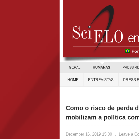
Por
GERAL
HUMANAS
PRESS R
HOME
ENTREVISTAS
PRESS 
Como o risco de perda 
mobilizam a política co
December 16, 2019 15:00
,
Leave a C