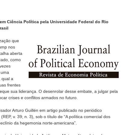
em Ciência Política pela Universidade Federal do Rio
rasil
ização que
rump nos
talha aberta
rcado, como
 vezes
é uma
 qual a
as frentes
ue sua liderança. O desenrolar desse embate, a julgar pela
car crises e conflitos armados no futuro.
sador Arturo Guillén em artigo publicado no periódico
(REP, v. 39; n. 3), sob o título de “A política comercial dos
declínio da hegemonia norte-americana”.