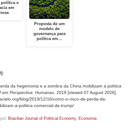
política e
acia em
nosa
Proposta de um
modelo de
governança para
política em…
]:
rda da hegemonia e a sombra da China mobilizam a política
 em Perspectiva: Humanas
, 2019 [viewed
07 August 2026].
.scielo.org/blog/2019/12/16/como-o-risco-de-perda-da-
lizam-a-politica-comercial-de-trump/
ged:
Brazilian Journal of Political Economy
,
Economia