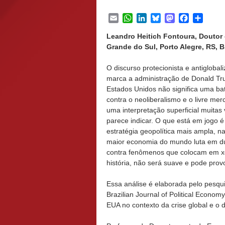
Email
WhatsApp
LinkedIn
Bluesky
Mastodon
Facebook
Share
Leandro Heitich Fontoura, Doutor 
Grande do Sul, Porto Alegre, RS, B
O discurso protecionista e antiglobal
marca a administração de Donald T
Estados Unidos não significa uma ba
contra o neoliberalismo e o livre me
uma interpretação superficial muitas
parece indicar. O que está em jogo 
estratégia geopolítica mais ampla, na
maior economia do mundo luta em du
contra fenômenos que colocam em xeq
história, não será suave e pode provo
Essa análise é elaborada pelo pesqui
Brazilian Journal of Political Economy 
EUA no contexto da crise global e o 