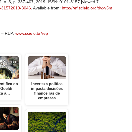
 39, n. 3, p. 387-407, 2019. ISSN: 0101-3157 [viewed 7
1-31572019-3046
. Available from:
http://ref.scielo.org/dvxv5m
my – REP:
www.scielo.br/rep
entífica do
Incerteza política
Goeldi
impacta decisões
ca a…
financeiras de
empresas