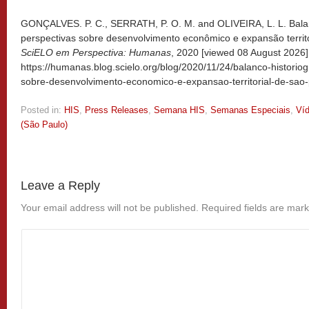
GONÇALVES. P. C., SERRATH, P. O. M. and OLIVEIRA, L. L. Balan
perspectivas sobre desenvolvimento econômico e expansão territor
SciELO em Perspectiva: Humanas
, 2020 [viewed
08 August 2026].
https://humanas.blog.scielo.org/blog/2020/11/24/balanco-historiog
sobre-desenvolvimento-economico-e-expansao-territorial-de-sao-
Posted in:
HIS
,
Press Releases
,
Semana HIS
,
Semanas Especiais
,
Ví
(São Paulo)
Leave a Reply
Your email address will not be published.
Required fields are mar