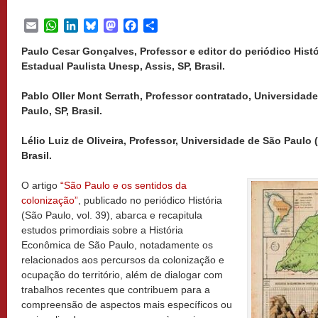
Email
WhatsApp
LinkedIn
Bluesky
Mastodon
Facebook
Share
Paulo Cesar Gonçalves, Professor e editor do periódico Histó
Estadual Paulista Unesp, Assis, SP, Brasil.
Pablo Oller Mont Serrath, Professor contratado, Universidad
Paulo, SP, Brasil.
Lélio Luiz de Oliveira, Professor, Universidade de São Paulo (
Brasil.
O artigo
“São Paulo e os sentidos da
colonização”
, publicado no periódico História
(São Paulo, vol. 39), abarca e recapitula
estudos primordiais sobre a História
Econômica de São Paulo, notadamente os
relacionados aos percursos da colonização e
ocupação do território, além de dialogar com
trabalhos recentes que contribuem para a
compreensão de aspectos mais específicos ou