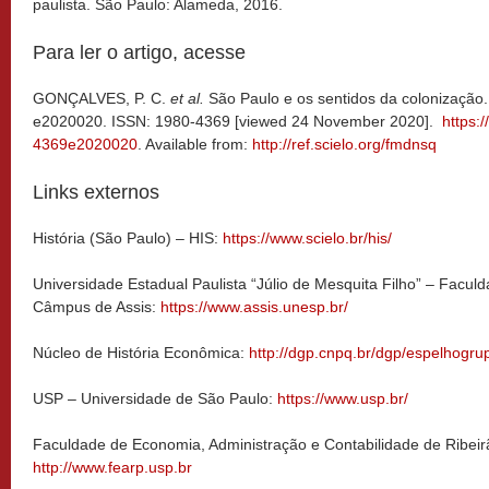
paulista. São Paulo: Alameda, 2016.
Para ler o artigo, acesse
GONÇALVES, P. C.
et al.
São Paulo e os sentidos da colonização
e2020020. ISSN: 1980-4369 [viewed 24 November 2020].
https:
4369e2020020
. Available from:
http://ref.scielo.org/fmdnsq
Links externos
História (São Paulo) – HIS:
https://www.scielo.br/his/
Universidade Estadual Paulista “Júlio de Mesquita Filho” – Faculd
Câmpus de Assis:
https://www.assis.unesp.br/
Núcleo de História Econômica:
http://dgp.cnpq.br/dgp/espelhogr
USP – Universidade de São Paulo:
https://www.usp.br/
Faculdade de Economia, Administração e Contabilidade de Ribeir
http://www.fearp.usp.br