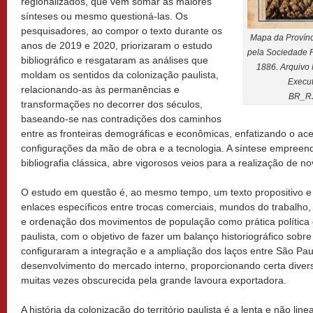
regionalizados, que vem somar às maiores
sínteses ou mesmo questioná-las. Os
pesquisadores, ao compor o texto durante os
Mapa da Provínc
anos de 2019 e 2020, priorizaram o estudo
pela Sociedade 
bibliográfico e resgataram as análises que
1886. Arquivo
moldam os sentidos da colonização paulista,
Execut
relacionando-as às permanências e
BR_R
transformações no decorrer dos séculos,
baseando-se nas contradições dos caminhos
entre as fronteiras demográficas e econômicas, enfatizando o ace
configurações da mão de obra e a tecnologia. A síntese empreend
bibliografia clássica, abre vigorosos veios para a realização de n
O estudo em questão é, ao mesmo tempo, um texto propositivo e 
enlaces específicos entre trocas comerciais, mundos do trabalho
e ordenação dos movimentos de população como prática política e
paulista, com o objetivo de fazer um balanço historiográfico sobr
configuraram a integração e a ampliação dos laços entre São Pa
desenvolvimento do mercado interno, proporcionando certa diver
muitas vezes obscurecida pela grande lavoura exportadora.
A história da colonização do território paulista é a lenta e não lin