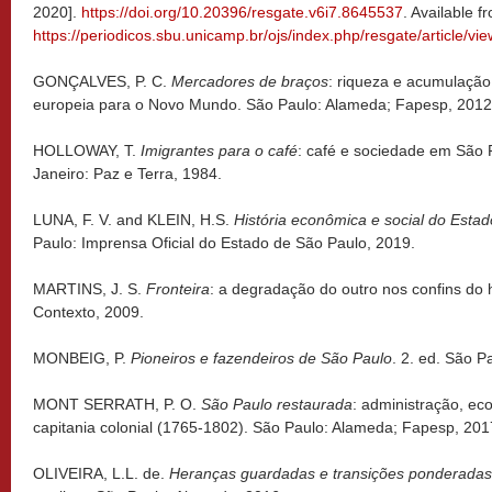
2020].
https://doi.org/10.20396/resgate.v6i7.8645537
. Available f
https://periodicos.sbu.unicamp.br/ojs/index.php/resgate/article/v
GONÇALVES, P. C.
Mercadores de braços
: riqueza e acumulaçã
europeia para o Novo Mundo. São Paulo: Alameda; Fapesp, 2012
HOLLOWAY, T.
Imigrantes para o café
: café e sociedade em São 
Janeiro: Paz e Terra, 1984.
LUNA, F. V. and KLEIN, H.S.
História econômica e social do Est
Paulo: Imprensa Oficial do Estado de São Paulo, 2019.
MARTINS, J. S.
Fronteira
: a degradação do outro nos confins do
Contexto, 2009.
MONBEIG, P.
Pioneiros e fazendeiros de São Paulo
. 2. ed. São P
MONT SERRATH, P. O.
São Paulo restaurada
: administração, e
capitania colonial (1765-1802). São Paulo: Alameda; Fapesp, 201
OLIVEIRA, L.L. de.
Heranças guardadas e transições ponderadas