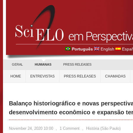
Português
English
Españ
GERAL
HUMANAS
PRESS RELEASES
HOME
ENTREVISTAS
PRESS RELEASES
CHAMADAS
Balanço historiográfico e novas perspectiv
desenvolvimento econômico e expansão terr
November 24, 2020 10:00
,
1 Comment
,
História (São Paulo)