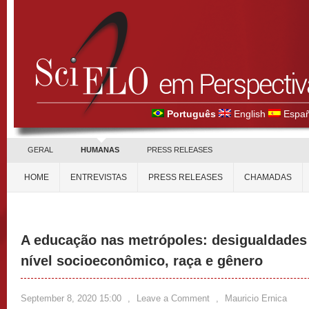
Português
English
Españ
GERAL
HUMANAS
PRESS RELEASES
HOME
ENTREVISTAS
PRESS RELEASES
CHAMADAS
A educação nas metrópoles: desigualdades
nível socioeconômico, raça e gênero
September 8, 2020 15:00
,
Leave a Comment
,
Mauricio Ernica