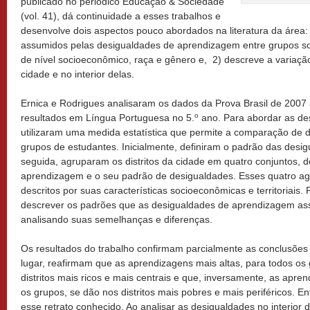
publicado no periódico Educação & Sociedade
(vol. 41), dá continuidade a esses trabalhos e
desenvolve dois aspectos pouco abordados na literatura da área:
assumidos pelas desigualdades de aprendizagem entre grupos soc
de nível socioeconômico, raça e gênero e, 2) descreve a variaçã
cidade e no interior delas.
Ernica e Rodrigues analisaram os dados da Prova Brasil de 2007
o
resultados em Língua Portuguesa no 5.
ano. Para abordar as de
utilizaram uma medida estatística que permite a comparação de di
grupos de estudantes. Inicialmente, definiram o padrão das desi
seguida, agruparam os distritos da cidade em quatro conjuntos, d
aprendizagem e o seu padrão de desigualdades. Esses quatro ag
descritos por suas características socioeconômicas e territoriais.
descrever os padrões que as desigualdades de aprendizagem 
analisando suas semelhanças e diferenças.
Os resultados do trabalho confirmam parcialmente as conclusões 
lugar, reafirmam que as aprendizagens mais altas, para todos os 
distritos mais ricos e mais centrais e que, inversamente, as apre
os grupos, se dão nos distritos mais pobres e mais periféricos. En
esse retrato conhecido. Ao analisar as desigualdades no interior d