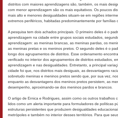
distritos com maiores aprendizagens são, também, os mais desigua
com menor aprendizagem são os mais equitativos. Os poucos dis
mais alto e menores desigualdades situam-se em regiões intermed
extremos periféricos, habitadas predominantemente por famílias 
A pesquisa tem dois achados principais. O primeiro deles é o pad
aprendizagem na cidade entre grupos sociais estudados, segundo
aprendizagem: as meninas brancas, as meninas pardas, os meni
as meninas pretas e os meninos pretos. O segundo deles é o pa
longo dos agrupamentos de distritos. Esse ordenamento encontr
verificado no interior dos agrupamentos de distritos estudados, e
aprendizagem e nas desigualdades. Entretanto, a principal varia
cidade foi que, nos distritos mais desiguais, as desvantagens raci
sobretudo meninas e meninos pretos sendo que, por sua vez, nos d
enquanto as desvantagens dos meninos pretos persistem, as men
desempenho, aproximando-se dos meninos pardos e brancos.
O artigo de Ernica e Rodrigues, assim como os outros trabalhos 
lidos como um alerta importante para formuladores de políticas p
estruturas persistentes que produzem desigualdades educacionais 
metrópoles e também no interior desses territórios. Para que seus