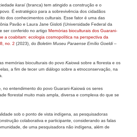
ociedade
karaí
(branca) tem atingido a construção e o
ovo. É estratégico para a sobrevivência dos cidadãos
rito dos conhecimentos culturais. Esse fator é uma das
ônia Pavão e Laura Jane Gisloti (Universidade Federal da
ser conferido no artigo
Memórias bioculturais dos Guarani-
ue a coabitam: ecologia cosmopolítica na perspectiva da
18, no. 2
(2023), do
Boletim Museu Paraense Emílio Goeldi –
r as memórias bioculturais do povo
Kaiowá
sobre a floresta e os
e elas, a fim de tecer um diálogo sobre a etnoconservação, na
a.
, no entendimento do povo Guarani-Kaiowá os seres
e florestal muito mais ampla, diversa e complexa do que se
lidade sob o ponto de vista indígena, as pesquisadoras
strução colaborativa e participante, considerando as falas
omunidade, de uma pesquisadora não indígena, além de