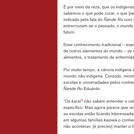
É por meio da reza, que os indígena
sabemos o que pode curar, o que [se
indicado pela fala do
Ñande Ru
com 
entrecruzam-se o passado, o mundo e
futuro.
Esse conhecimento tradicional – expr
de outros elementos do mundo – se m
alimentos, o tratamento de enfermidad
Por muito tempo, a ciência indígena 
mundo não indígena. Contudo, recent
escolas e universidades pelos conh
Ñande Ru
Eduardo.
3
“Os
karaí
não sabem entender o valo
específico. Mas agora parece que v
as escolas estão ficando interessad
em algumas famílias
kaiowá
o conhec
não acontecer, [é preciso] manter a 