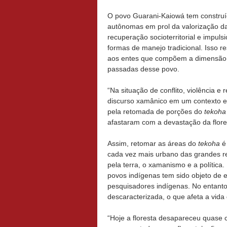
O povo Guarani-Kaiowá tem construíd
autônomas em prol da valorização d
recuperação socioterritorial e impul
formas de manejo tradicional. Isso re
aos entes que compõem a dimensão da
passadas desse povo.
“Na situação de conflito, violência e
discurso xamânico em um contexto em
pela retomada de porções do
tekoha
afastaram com a devastação da flor
Assim, retomar as áreas do
tekoha
é 
cada vez mais urbano das grandes re
pela terra, o xamanismo e a polític
povos indígenas tem sido objeto de 
pesquisadores indígenas. No entanto,
descaracterizada, o que afeta a vida 
“Hoje a floresta desapareceu quase 