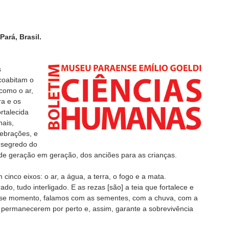
Pará, Brasil.
s
coabitam o
como o ar,
ra e os
rtalecida
nais,
lebrações, e
o segredo do
 de geração em geração, dos anciões para as crianças.
m cinco eixos: o ar, a água, a terra, o fogo e a mata.
rado, tudo interligado. E as rezas [são] a teia que fortalece e
sse momento, falamos com as sementes, com a chuva, com a
permanecerem por perto e, assim, garante a sobrevivência