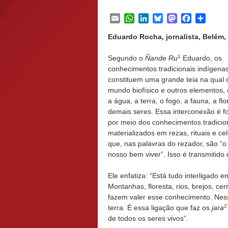
Email
WhatsApp
LinkedIn
Bluesky
Mastodon
Facebook
Share
Eduardo Rocha, jornalista, Belém, 
1
Segundo o
Ñande Ru
Eduardo, os
conhecimentos tradicionais indígena
constituem uma grande teia na qual 
mundo biofísico e outros elementos, 
a água, a terra, o fogo, a fauna, a flo
demais seres. Essa interconexão é fo
por meio dos conhecimentos tradicio
materializados em rezas, rituais e ce
que, nas palavras do rezador, são “
nosso bem viver”. Isso é transmitido
Ele enfatiza: “Está tudo interligado e
Montanhas, floresta, rios, brejos, cer
fazem valer esse conhecimento. Ne
2
terra. É essa ligação que faz os
jara
de todos os seres vivos”.