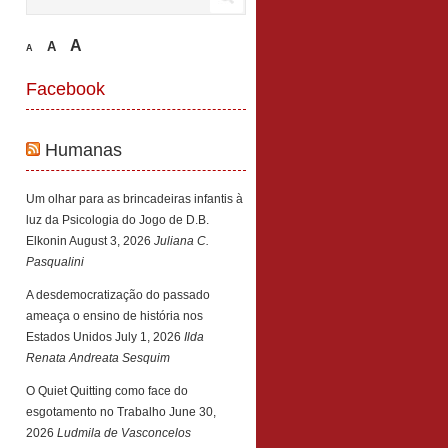
A
A
A
Facebook
Humanas
Um olhar para as brincadeiras infantis à
luz da Psicologia do Jogo de D.B.
Elkonin
August 3, 2026
Juliana C.
Pasqualini
A desdemocratização do passado
ameaça o ensino de história nos
Estados Unidos
July 1, 2026
Ilda
Renata Andreata Sesquim
O Quiet Quitting como face do
esgotamento no Trabalho
June 30,
2026
Ludmila de Vasconcelos