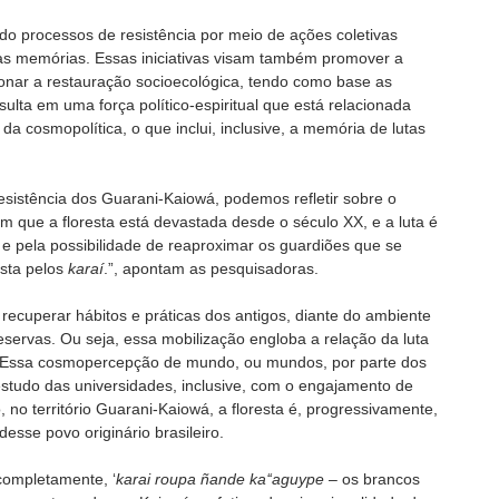
o processos de resistência por meio de ações coletivas
as memórias. Essas iniciativas visam também promover a
sionar a restauração socioecológica, tendo como base as
sulta em uma força político-espiritual que está relacionada
 cosmopolítica, o que inclui, inclusive, a memória de lutas
 resistência dos Guarani-Kaiowá, podemos refletir sobre o
 que a floresta está devastada desde o século XX, e a luta é
e pela possibilidade de reaproximar os guardiões que se
esta pelos
karaí
.”, apontam as pesquisadoras.
recuperar hábitos e práticas dos antigos, diante do ambiente
servas. Ou seja, essa mobilização engloba a relação da luta
a. Essa cosmopercepção de mundo, ou mundos, por parte dos
estudo das universidades, inclusive, com o engajamento de
 no território Guarani-Kaiowá, a floresta é, progressivamente,
desse povo originário brasileiro.
completamente, ‘
karai roupa ñande ka‘‘aguype
– os brancos