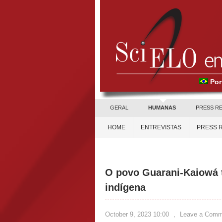
Por
GERAL
HUMANAS
PRESS R
HOME
ENTREVISTAS
PRESS 
O povo Guarani-Kaiowá 
indígena
October 9, 2023 10:00
,
Leave a Comm