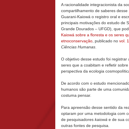
A racionalidade integracionista da s
compartilhamento de saberes desse p
Guarani-Kaiowá o registro oral e esc
principais motivações do estudo de S
Grande Dourados – UFGD), que pode 
Kaiowá sobre a floresta e os seres q
etnoconservação
, publicado no
vol. 
Ciências Humanas
.
O objetivo desse estudo foi registra
seres que a coabitam e refletir sobr
perspectiva da ecologia cosmopolític
De acordo com o estudo mencionado
humanos são parte de uma comunidad
costuma pensar.
Para apreensão desse sentido da rea
optaram por uma metodologia com con
de pesquisadores
kaiowá
e de sua c
outras fontes de pesquisa.