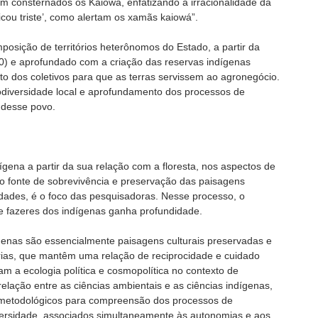
am consternados os Kaiowá, enfatizando a irracionalidade da
icou triste’, como alertam os xamãs kaiowá”.
osição de territórios heterônomos do Estado, a partir da
70) e aprofundado com a criação das reservas indígenas
o dos coletivos para que as terras servissem ao agronegócio.
iodiversidade local e aprofundamento dos processos de
l desse povo.
ígena a partir da sua relação com a floresta, nos aspectos de
fonte de sobrevivência e preservação das paisagens
idades, é o foco das pesquisadoras. Nesse processo, o
 e fazeres dos indígenas ganha profundidade.
genas são essencialmente paisagens culturais preservadas e
rias, que mantêm uma relação de reciprocidade e cuidado
am a ecologia política e cosmopolítica no contexto de
lação entre as ciências ambientais e as ciências indígenas,
o-metodológicos para compreensão dos processos de
versidade, associados simultaneamente às autonomias e aos