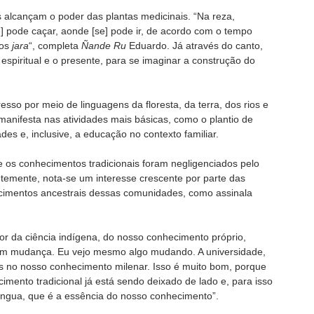
s alcançam o poder das plantas medicinais. “Na reza,
] pode caçar, aonde [se] pode ir, de acordo com o tempo
os
jara
“, completa
Ñande Ru
Eduardo. Já através do canto,
spiritual e o presente, para se imaginar a construção do
esso por meio de linguagens da floresta, da terra, dos rios e
anifesta nas atividades mais básicas, como o plantio de
es e, inclusive, a educação no contexto familiar.
e os conhecimentos tradicionais foram negligenciados pelo
emente, nota-se um interesse crescente por parte das
ecimentos ancestrais dessas comunidades, como assinala
r da ciência indígena, do nosso conhecimento próprio,
em mudança. Eu vejo mesmo algo mudando. A universidade,
as no nosso conhecimento milenar. Isso é muito bom, porque
imento tradicional já está sendo deixado de lado e, para isso
língua, que é a essência do nosso conhecimento”.