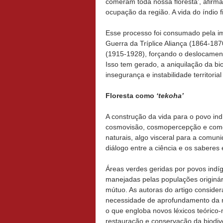
comeram toda nossa floresta’, afirm
ocupação da região. A vida do índio f
Esse processo foi consumado pela imp
Guerra da Tríplice Aliança (1864-18
(1915-1928), forçando o deslocament
Isso tem gerado, a aniquilação da b
insegurança e instabilidade territoria
Floresta como
‘tekoha’
A construção da vida para o povo ind
cosmovisão, cosmopercepção e como 
naturais, algo visceral para a comun
diálogo entre a ciência e os saberes
Áreas verdes geridas por povos indí
manejadas pelas populações originá
mútuo. As autoras do artigo consider
necessidade de aprofundamento da re
o que engloba novos léxicos teóric
restauração e conservação da biodi